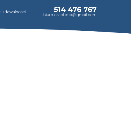
514 476 767
i zdawalności
biuro.oskobelix@gmail.com