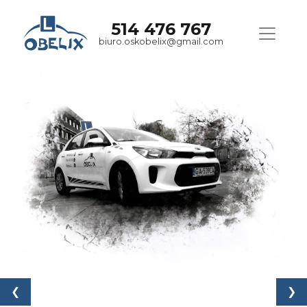
514 476 767
biuro.oskobelix@gmail.com
❮
❯