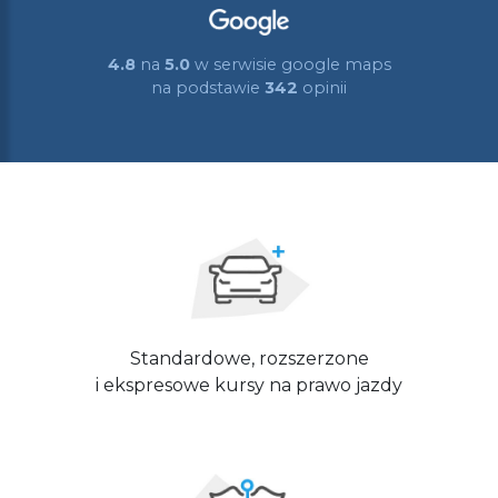
4.8
na
5.0
w serwisie google maps
na podstawie
342
opinii
Standardowe, rozszerzone
i ekspresowe kursy na prawo jazdy