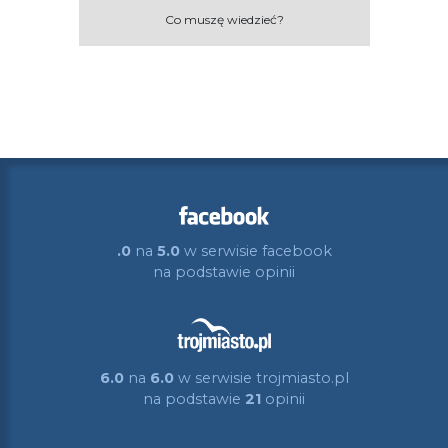
Co muszę wiedzieć?
.0
na
5.0
w serwisie facebook
na podstawie
opinii
6.0
na
6.0
w serwisie trojmiasto.pl
na podstawie
21
opinii