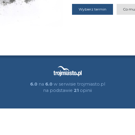
Wybierz termin
Co mu
6.0
na
6.0
w serwisie trojmiasto.pl
na podstawie
21
opinii