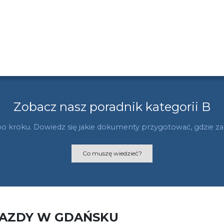
Zobacz nasz poradnik kategorii B
po kroku. Dowiedz się jakie dokumenty przygotować, gdzie zani
Co muszę wiedzieć?
JAZDY W GDAŃSKU