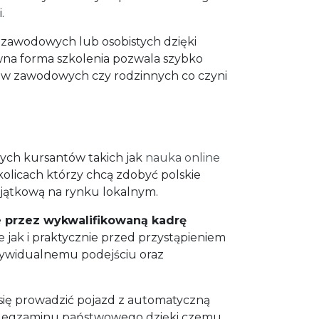
.
 zawodowych lub osobistych dzięki
ywna forma szkolenia pozwala szybko
ków zawodowych czy rodzinnych co czyni
ych kursantów takich jak
nauka online
olicach którzy chcą zdobyć polskie
wyjątkową na rynku lokalnym.
 przez wykwalifikowaną kadrę
 jak i praktycznie przed przystąpieniem
dywidualnemu podejściu oraz
 się prowadzić pojazd z automatyczną
zas egzaminu państwowego dzięki czemu