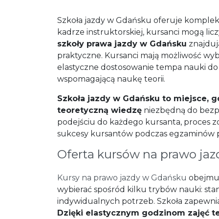
Szkoła jazdy w Gdańsku oferuje kompleks
kadrze instruktorskiej, kursanci mogą l
szkoły prawa jazdy w Gdańsku
znajduj
praktyczne. Kursanci mają możliwość w
elastyczne dostosowanie tempa nauki do w
wspomagającą naukę teorii.
Szkoła jazdy w Gdańsku to miejsce, g
teoretyczną wiedzę
niezbędną do bezp
podejściu do każdego kursanta, proces zd
sukcesy kursantów podczas egzaminów 
Oferta kursów na prawo jaz
Kursy na prawo jazdy w Gdańsku
obejmuj
wybierać spośród kilku trybów nauki: s
indywidualnych potrzeb. Szkoła zapewnia 
Dzięki elastycznym godzinom zajęć te