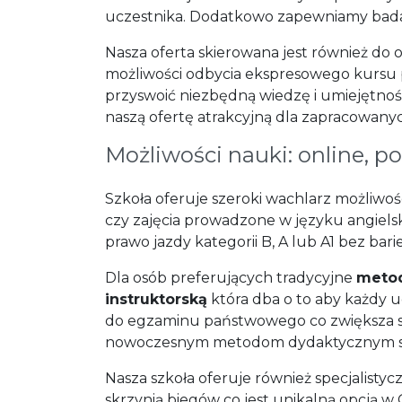
uczestnika. Dodatkowo zapewniamy badania
Nasza oferta skierowana jest również do
możliwości odbycia ekspresowego kursu p
przyswoić niezbędną wiedzę i umiejętno
naszą ofertę atrakcyjną dla zapracowany
Możliwości nauki: online, p
Szkoła oferuje szeroki wachlarz możliw
czy zajęcia prowadzone w języku angiel
prawo jazdy kategorii B, A lub A1 bez ba
Dla osób preferujących tradycyjne
metod
instruktorską
która dba o to aby każdy u
do egzaminu państwowego co zwiększa sz
nowoczesnym metodom dydaktycznym st
Nasza szkoła oferuje również specjalist
skrzynią biegów co jest unikalną opcją