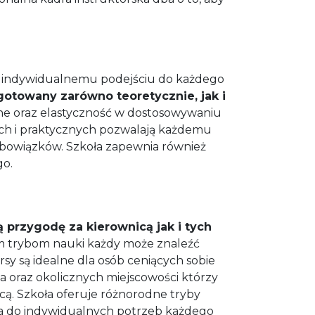
raz indywidualnemu podejściu do każdego
ygotowany zarówno teoretycznie, jak i
e oraz elastyczność w dostosowywaniu
nych i praktycznych pozwalają każdemu
obowiązków. Szkoła zapewnia również
go.
przygodę za kierownicą jak i tych
m trybom nauki każdy może znaleźć
y są idealne dla osób ceniących sobie
a oraz okolicznych miejscowości którzy
icą. Szkoła oferuje różnorodne tryby
ia do indywidualnych potrzeb każdego