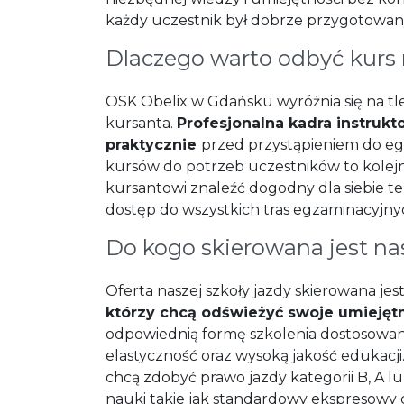
każdy uczestnik był dobrze przygotowa
Dlaczego warto odbyć kurs
OSK Obelix w Gdańsku wyróżnia się na tle
kursanta.
Profesjonalna kadra instrukt
praktycznie
przed przystąpieniem do e
kursów do potrzeb uczestników to kolejn
kursantowi znaleźć dogodny dla siebie t
dostęp do wszystkich tras egzaminacyjny
Do kogo skierowana jest na
Oferta naszej szkoły jazdy skierowana jes
którzy chcą odświeżyć swoje umiejęt
odpowiednią formę szkolenia dostosowaną
elastyczność oraz wysoką jakość edukacj
chcą zdobyć prawo jazdy kategorii B, A l
nauki takie jak standardowy ekspresowy