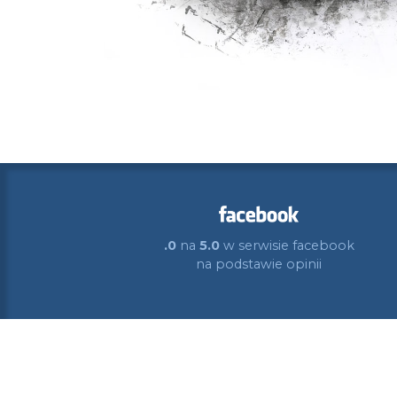
.0
na
5.0
w serwisie facebook
na podstawie
opinii