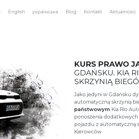
e
English
українська
Blog
Kontakt
Aktualności
KURS PRAWO J
GDAŃSKU. KIA 
SKRZYNIĄ BIEG
Jako jedyni w Gdańsku 
automatyczną skrzynią b
państwowym
Kia Rio Aut
ponoszenia dodatkowych
pojazdu z automatyczną s
Kierowców