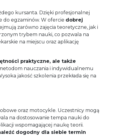
ego kursanta. Dzięki profesjonalnej
nie do egzaminów. W ofercie
dobrej
bejmują zarówno zajęcia teoretyczne, jak i
rzonym trybem nauki, co pozwala na
arskie na miejscu oraz aplikację
tności praktyczne, ale także
 metodom nauczania i indywidualnemu
ysoka jakość szkolenia przekłada się na
obowe oraz motocykle. Uczestnicy mogą
wala na dostosowanie tempa nauki do
ikacji wspomagającej naukę teorii.
aleźć dogodny dla siebie termin