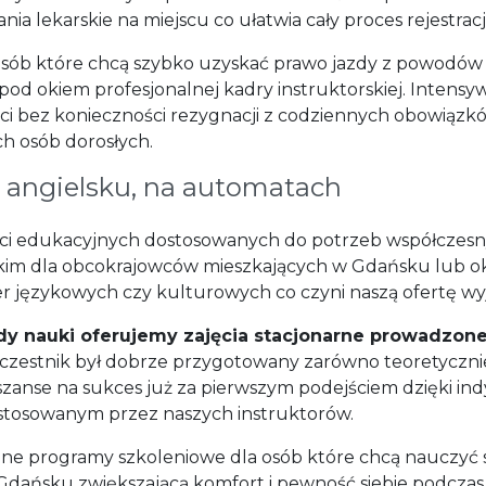
 lekarskie na miejscu co ułatwia cały proces rejestracji
 osób które chcą szybko uzyskać prawo jazdy z powodów
od okiem profesjonalnej kadry instruktorskiej. Intens
ści bez konieczności rezygnacji z codziennych obowiąz
ch osób dorosłych.
o angielsku, na automatach
ości edukacyjnych dostosowanych do potrzeb współczesn
skim dla obcokrajowców mieszkających w Gdańsku lub ok
rier językowych czy kulturowych co czyni naszą ofertę 
y nauki oferujemy zajęcia stacjonarne prowadzone
czestnik był dobrze przygotowany zarówno teoretycznie
anse na sukces już za pierwszym podejściem dzięki in
osowanym przez naszych instruktorów.
yczne programy szkoleniowe dla osób które chcą nauczyć
 w Gdańsku zwiększającą komfort i pewność siebie podc