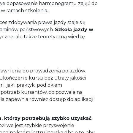
łatwe dopasowanie harmonogramu zajęć do
w ramach szkolenia.
s zdobywania prawa jazdy staje się
egzaminów państwowych.
Szkoła jazdy w
tyczne, ale także teoretyczną wiedzę
rawnienia do prowadzenia pojazdów.
kończenie kursu bez utraty jakości
, jak i praktyki pod okiem
 potrzeb kursantów, co pozwala na
a zapewnia również dostęp do aplikacji
 którzy potrzebują szybko uzyskać
ożliwe jest szybkie przyswojenie
nalna kadra instruktorska dba o to, aby