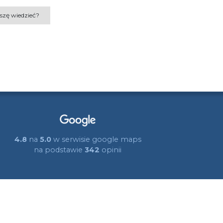
szę wiedzieć?
4.8
na
5.0
w serwisie google maps
na podstawie
342
opinii