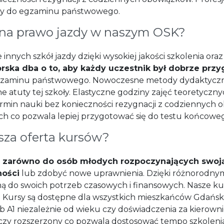
ny do egzaminu państwowego.
 na prawo jazdy w naszym OSK?
 innych szkół jazdy dzięki wysokiej jakości szkolenia o
orska dba o to, aby każdy uczestnik był dobrze prz
gzaminu państwowego. Nowoczesne metody dydaktyczn
e atuty tej szkoły. Elastyczne godziny zajęć teoretycz
ermin nauki bez konieczności rezygnacji z codziennych 
ch co pozwala lepiej przygotować się do testu końcowe
sza oferta kursów?
t
zarówno do osób młodych rozpoczynających swoją 
ności
lub zdobyć nowe uprawnienia. Dzięki różnorodny
 do swoich potrzeb czasowych i finansowych. Nasze kurs
i. Kursy są dostępne dla wszystkich mieszkańców Gdańsk
ub A1 niezależnie od wieku czy doświadczenia za kierown
 czy rozszerzony co pozwala dostosować tempo szkolen