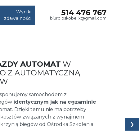
514 476 767
Wyniki
zdawalności
biuro.oskobelix@gmail.com
AZDY AUTOMAT
W
RIO Z AUTOMATYCZNĄ
ÓW
dysponujemy samochodem z
iegów
identycznym jak na egzaminie
omat. Dzięki temu nie ma potrzeby
 kosztów związanych z wynajmem
❯
krzynią biegów od Ośrodka Szkolenia