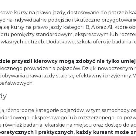
owe kursy na prawo jazdy, dostosowane do potrzeb każd
iczyć na indywidualne podejście i skuteczne przygotowa
ą się kursy na
prawo jazdy kategorii B
, A oraz A1, które o
yboru pomiędzy standardowym, ekspresowym lub rozsze
łasnych potrzeb. Dodatkowo, szkoła oferuje badania lek
dzie przyszli kierowcy mogą zdobyć nie tylko umieję
iecznego prowadzenia pojazdów. Dzięki nowoczesnym
obywania prawa jazdy staje się efektywny i przyjemny. W
państwowych.
dy
ą różnorodne kategorie pojazdów, w tym samochody os
tandardowego, ekspresowego lub rozszerzonego, co poz
również badania lekarskie na miejscu oraz dostęp do apl
oretycznych i praktycznych, każdy kursant może zn