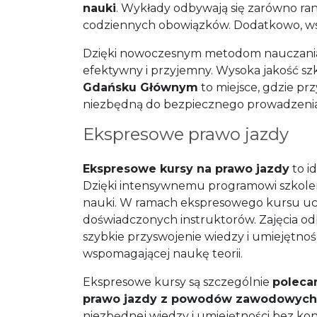
nauki
. Wykłady odbywają się zarówno ra
codziennych obowiązków. Dodatkowo, wsz
Dzięki nowoczesnym metodom nauczania i
efektywny i przyjemny. Wysoka jakość s
Gdańsku Głównym
to miejsce, gdzie pr
niezbędną do bezpiecznego prowadzenia
Ekspresowe prawo jazdy
Ekspresowe kursy na prawo jazdy
to i
Dzięki intensywnemu programowi szkolen
nauki. W ramach ekspresowego kursu ucze
doświadczonych instruktorów. Zajęcia o
szybkie przyswojenie wiedzy i umiejętno
wspomagającej naukę teorii.
Ekspresowe kursy są szczególnie
poleca
prawo jazdy z powodów zawodowych 
niezbędnej wiedzy i umiejętności bez kon