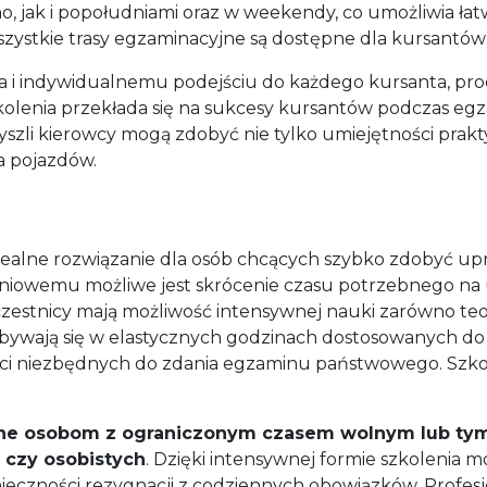
no, jak i popołudniami oraz w weekendy, co umożliwia 
ystkie trasy egzaminacyjne są dostępne dla kursantów 
 indywidualnemu podejściu do każdego kursanta, proce
zkolenia przekłada się na sukcesy kursantów podczas 
zyszli kierowcy mogą zdobyć nie tylko umiejętności prak
 pojazdów.
dealne rozwiązanie dla osób chcących szybko zdobyć up
iowemu możliwe jest skrócenie czasu potrzebnego na u
stnicy mają możliwość intensywnej nauki zarówno teorii
dbywają się w elastycznych godzinach dostosowanych do
ści niezbędnych do zdania egzaminu państwowego. Szkoł
ne osobom z ograniczonym czasem wolnym lub tym,
czy osobistych
. Dzięki intensywnej formie szkolenia m
ieczności rezygnacji z codziennych obowiązków. Profesjo