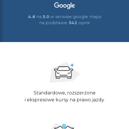
4.8
na
5.0
w serwisie google maps
na podstawie
342
opinii
Standardowe, rozszerzone
i ekspresowe kursy na prawo jazdy