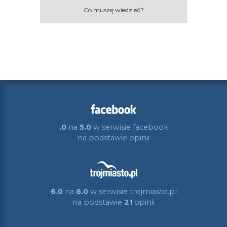
Co muszę wiedzieć?
.0
na
5.0
w serwisie facebook
na podstawie
opinii
6.0
na
6.0
w serwisie trojmiasto.pl
na podstawie
21
opinii