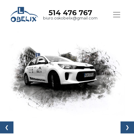
514 476 767
biuro.oskobelix@gmail.com
❮
❯