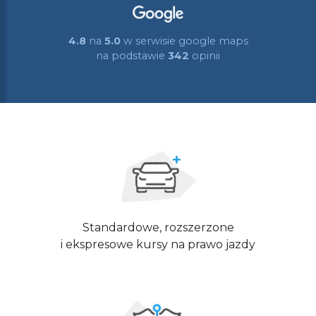
4.8
na
5.0
w serwisie google maps
na podstawie
342
opinii
Standardowe, rozszerzone
i ekspresowe kursy na prawo jazdy