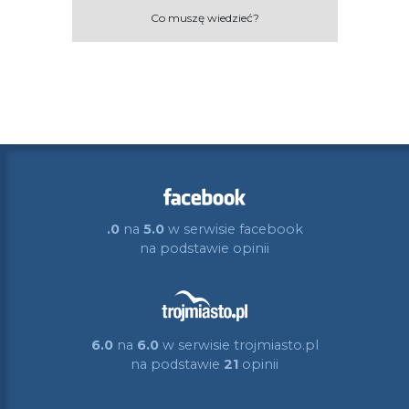
Co muszę wiedzieć?
.0
na
5.0
w serwisie facebook
na podstawie
opinii
6.0
na
6.0
w serwisie trojmiasto.pl
na podstawie
21
opinii