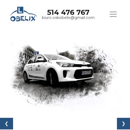
514 476 767
biuro.oskobelix@gmail.com
❮
❯