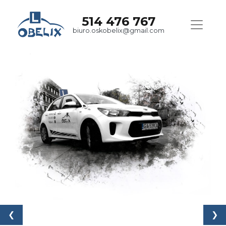
514 476 767
biuro.oskobelix@gmail.com
❮
❯