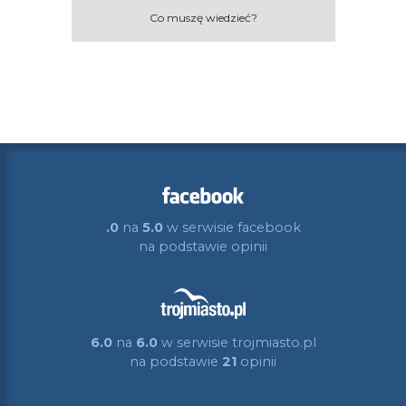
Co muszę wiedzieć?
.0
na
5.0
w serwisie facebook
na podstawie
opinii
6.0
na
6.0
w serwisie trojmiasto.pl
na podstawie
21
opinii