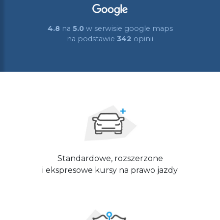
4.8
na
5.0
w serwisie google maps
na podstawie
342
opinii
Standardowe, rozszerzone
i ekspresowe kursy na prawo jazdy