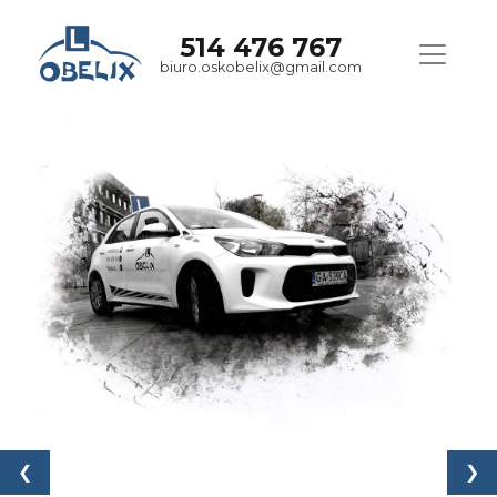
514 476 767
biuro.oskobelix@gmail.com
❮
❯