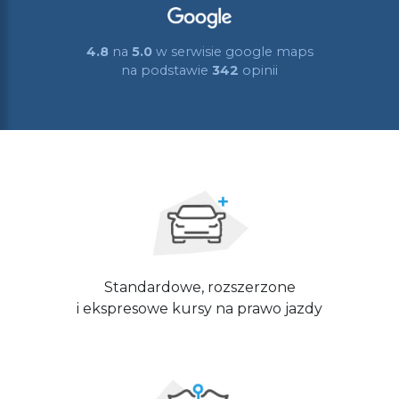
4.8
na
5.0
w serwisie google maps
na podstawie
342
opinii
Standardowe, rozszerzone
i ekspresowe kursy na prawo jazdy