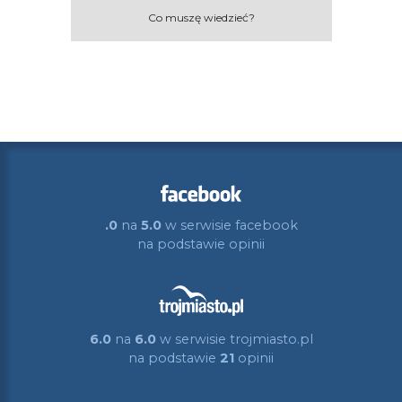
Co muszę wiedzieć?
.0
na
5.0
w serwisie facebook
na podstawie
opinii
6.0
na
6.0
w serwisie trojmiasto.pl
na podstawie
21
opinii