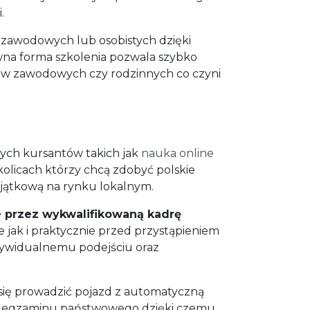
.
 zawodowych lub osobistych dzięki
ywna forma szkolenia pozwala szybko
ków zawodowych czy rodzinnych co czyni
ych kursantów takich jak
nauka online
olicach którzy chcą zdobyć polskie
wyjątkową na rynku lokalnym.
 przez wykwalifikowaną kadrę
 jak i praktycznie przed przystąpieniem
dywidualnemu podejściu oraz
 się prowadzić pojazd z automatyczną
zas egzaminu państwowego dzięki czemu