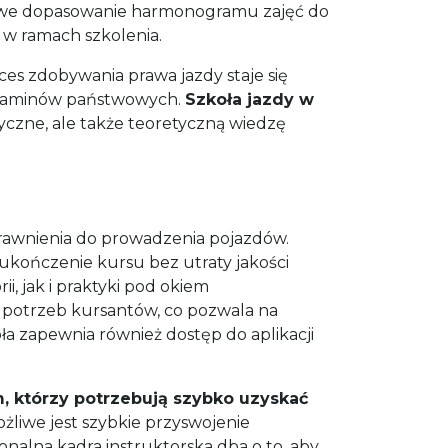
łatwe dopasowanie harmonogramu zajęć do
w ramach szkolenia.
s zdobywania prawa jazdy staje się
egzaminów państwowych.
Szkoła jazdy w
tyczne, ale także teoretyczną wiedzę
rawnienia do prowadzenia pojazdów.
kończenie kursu bez utraty jakości
, jak i praktyki pod okiem
 potrzeb kursantów, co pozwala na
a zapewnia również dostęp do aplikacji
 którzy potrzebują szybko uzyskać
ożliwe jest szybkie przyswojenie
nalna kadra instruktorska dba o to, aby