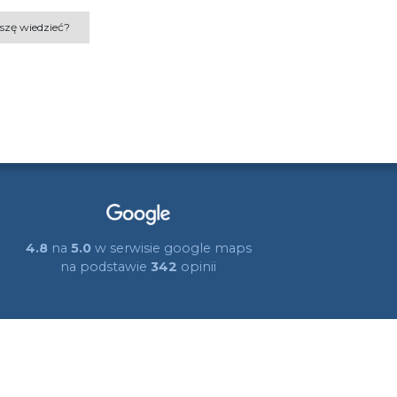
szę wiedzieć?
4.8
na
5.0
w serwisie google maps
na podstawie
342
opinii