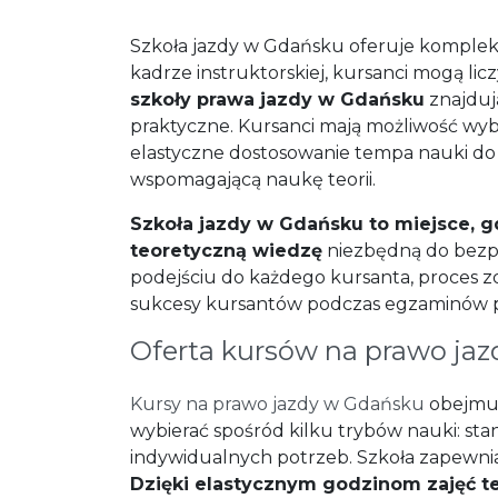
Szkoła jazdy w Gdańsku oferuje kompleks
kadrze instruktorskiej, kursanci mogą l
szkoły prawa jazdy w Gdańsku
znajduj
praktyczne. Kursanci mają możliwość w
elastyczne dostosowanie tempa nauki do w
wspomagającą naukę teorii.
Szkoła jazdy w Gdańsku to miejsce, g
teoretyczną wiedzę
niezbędną do bezp
podejściu do każdego kursanta, proces zd
sukcesy kursantów podczas egzaminów 
Oferta kursów na prawo jaz
Kursy na prawo jazdy w Gdańsku
obejmuj
wybierać spośród kilku trybów nauki: s
indywidualnych potrzeb. Szkoła zapewnia 
Dzięki elastycznym godzinom zajęć te