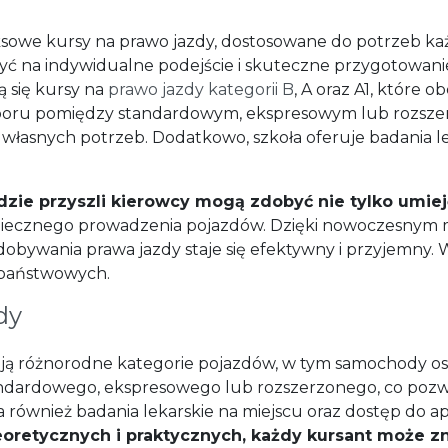
owe kursy na prawo jazdy, dostosowane do potrzeb każd
iczyć na indywidualne podejście i skuteczne przygotowa
ą się kursy na
prawo jazdy kategorii B
, A oraz A1, które o
yboru pomiędzy standardowym, ekspresowym lub rozsze
łasnych potrzeb. Dodatkowo, szkoła oferuje badania lek
dzie przyszli kierowcy mogą zdobyć nie tylko umieję
iecznego prowadzenia pojazdów. Dzięki nowoczesnym
obywania prawa jazdy staje się efektywny i przyjemny. W
państwowych.
dy
ą różnorodne kategorie pojazdów, w tym samochody os
tandardowego, ekspresowego lub rozszerzonego, co poz
również badania lekarskie na miejscu oraz dostęp do apl
oretycznych i praktycznych, każdy kursant może zn