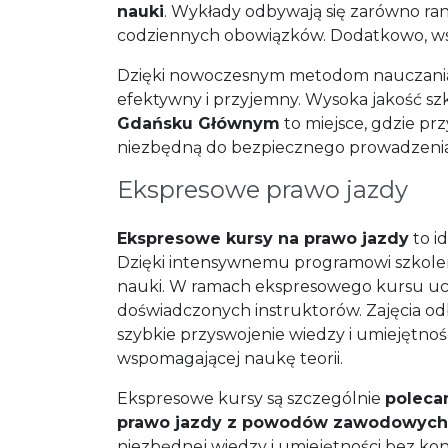
nauki
. Wykłady odbywają się zarówno ra
codziennych obowiązków. Dodatkowo, wsz
Dzięki nowoczesnym metodom nauczania i
efektywny i przyjemny. Wysoka jakość s
Gdańsku Głównym
to miejsce, gdzie pr
niezbędną do bezpiecznego prowadzenia
Ekspresowe prawo jazdy
Ekspresowe kursy na prawo jazdy
to i
Dzięki intensywnemu programowi szkolen
nauki. W ramach ekspresowego kursu ucze
doświadczonych instruktorów. Zajęcia o
szybkie przyswojenie wiedzy i umiejętno
wspomagającej naukę teorii.
Ekspresowe kursy są szczególnie
poleca
prawo jazdy z powodów zawodowych 
niezbędnej wiedzy i umiejętności bez kon