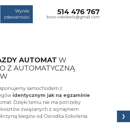
514 476 767
Wyniki
zdawalności
biuro.oskobelix@gmail.com
AZDY AUTOMAT
W
RIO Z AUTOMATYCZNĄ
ÓW
dysponujemy samochodem z
iegów
identycznym jak na egzaminie
omat. Dzięki temu nie ma potrzeby
 kosztów związanych z wynajmem
❯
krzynią biegów od Ośrodka Szkolenia