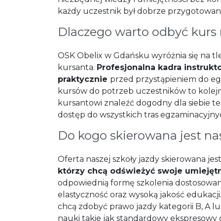
każdy uczestnik był dobrze przygotowa
Dlaczego warto odbyć kurs
OSK Obelix w Gdańsku wyróżnia się na tle
kursanta.
Profesjonalna kadra instrukt
praktycznie
przed przystąpieniem do e
kursów do potrzeb uczestników to kolejn
kursantowi znaleźć dogodny dla siebie t
dostęp do wszystkich tras egzaminacyjny
Do kogo skierowana jest na
Oferta naszej szkoły jazdy skierowana jes
którzy chcą odświeżyć swoje umiejęt
odpowiednią formę szkolenia dostosowaną
elastyczność oraz wysoką jakość edukacj
chcą zdobyć prawo jazdy kategorii B, A l
nauki takie jak standardowy ekspresowy