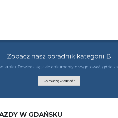
Zobacz nasz poradnik kategorii B
po kroku. Dowiedz się jakie dokumenty przygotować, gdzie zani
Co muszę wiedzieć?
JAZDY W GDAŃSKU