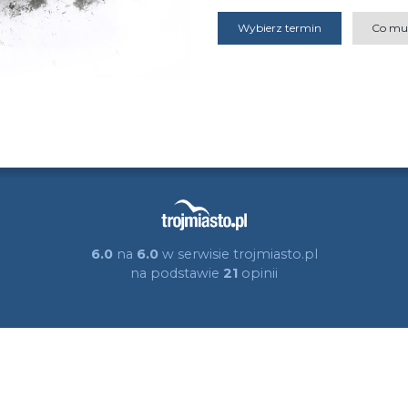
Wybierz termin
Co mu
6.0
na
6.0
w serwisie trojmiasto.pl
na podstawie
21
opinii