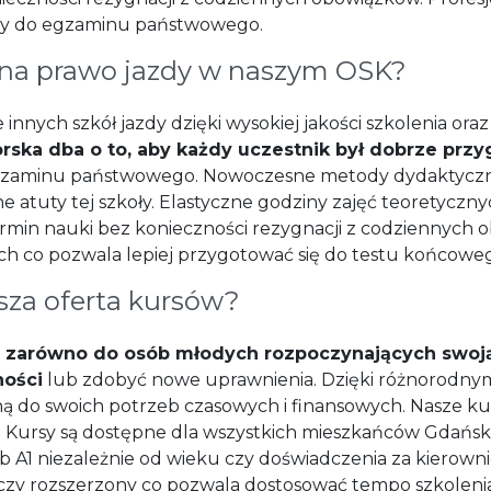
ny do egzaminu państwowego.
 na prawo jazdy w naszym OSK?
 innych szkół jazdy dzięki wysokiej jakości szkolenia o
orska dba o to, aby każdy uczestnik był dobrze prz
gzaminu państwowego. Nowoczesne metody dydaktyczn
e atuty tej szkoły. Elastyczne godziny zajęć teoretycz
ermin nauki bez konieczności rezygnacji z codziennych 
ch co pozwala lepiej przygotować się do testu końcowe
sza oferta kursów?
t
zarówno do osób młodych rozpoczynających swoją 
ności
lub zdobyć nowe uprawnienia. Dzięki różnorodny
 do swoich potrzeb czasowych i finansowych. Nasze kurs
i. Kursy są dostępne dla wszystkich mieszkańców Gdańsk
ub A1 niezależnie od wieku czy doświadczenia za kierown
 czy rozszerzony co pozwala dostosować tempo szkolen