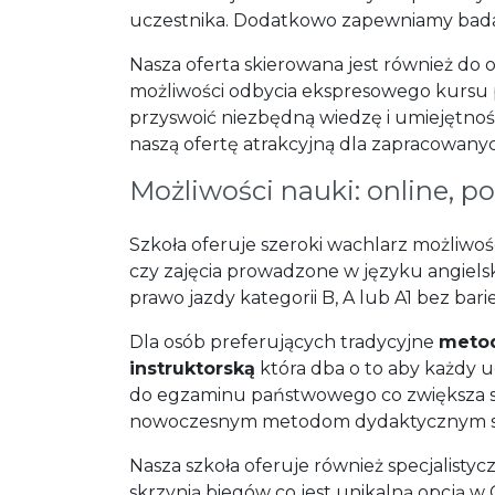
uczestnika. Dodatkowo zapewniamy badania
Nasza oferta skierowana jest również do
możliwości odbycia ekspresowego kursu p
przyswoić niezbędną wiedzę i umiejętno
naszą ofertę atrakcyjną dla zapracowany
Możliwości nauki: online, p
Szkoła oferuje szeroki wachlarz możliw
czy zajęcia prowadzone w języku angiel
prawo jazdy kategorii B, A lub A1 bez ba
Dla osób preferujących tradycyjne
metod
instruktorską
która dba o to aby każdy u
do egzaminu państwowego co zwiększa sz
nowoczesnym metodom dydaktycznym st
Nasza szkoła oferuje również specjalist
skrzynią biegów co jest unikalną opcją