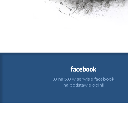
.0
na
5.0
w serwisie facebook
na podstawie
opinii