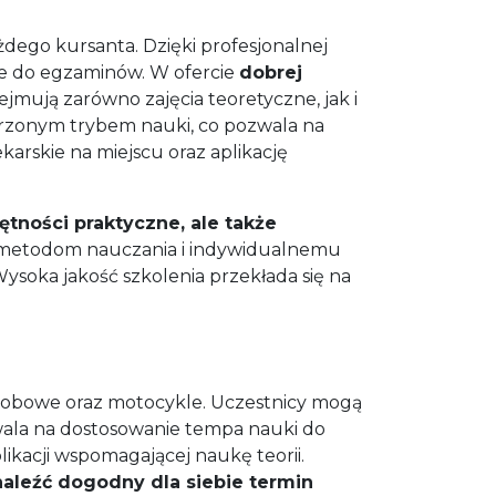
ego kursanta. Dzięki profesjonalnej
nie do egzaminów. W ofercie
dobrej
bejmują zarówno zajęcia teoretyczne, jak i
rzonym trybem nauki, co pozwala na
arskie na miejscu oraz aplikację
tności praktyczne, ale także
 metodom nauczania i indywidualnemu
ysoka jakość szkolenia przekłada się na
obowe oraz motocykle. Uczestnicy mogą
wala na dostosowanie tempa nauki do
ikacji wspomagającej naukę teorii.
aleźć dogodny dla siebie termin