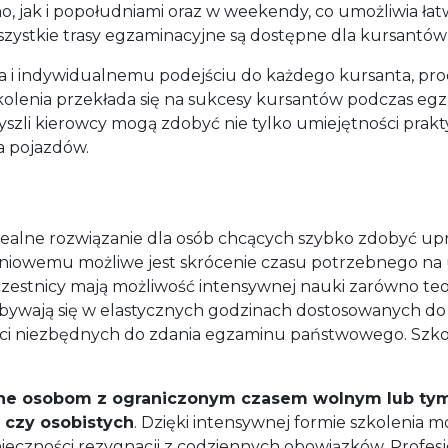
no, jak i popołudniami oraz w weekendy, co umożliwia 
ystkie trasy egzaminacyjne są dostępne dla kursantów 
 indywidualnemu podejściu do każdego kursanta, proce
zkolenia przekłada się na sukcesy kursantów podczas 
zyszli kierowcy mogą zdobyć nie tylko umiejętności prak
 pojazdów.
dealne rozwiązanie dla osób chcących szybko zdobyć up
iowemu możliwe jest skrócenie czasu potrzebnego na u
stnicy mają możliwość intensywnej nauki zarówno teorii
dbywają się w elastycznych godzinach dostosowanych do
ści niezbędnych do zdania egzaminu państwowego. Szkoł
ne osobom z ograniczonym czasem wolnym lub tym,
czy osobistych
. Dzięki intensywnej formie szkolenia m
ieczności rezygnacji z codziennych obowiązków. Profesjo