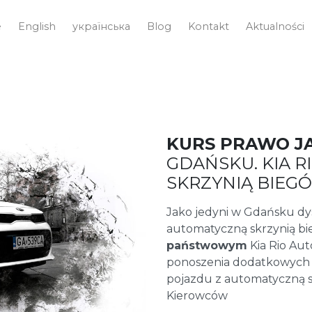
e
English
українська
Blog
Kontakt
Aktualności
KURS PRAWO J
GDAŃSKU. KIA 
SKRZYNIĄ BIEG
Jako jedyni w Gdańsku 
automatyczną skrzynią b
państwowym
Kia Rio Aut
ponoszenia dodatkowych
pojazdu z automatyczną s
Kierowców