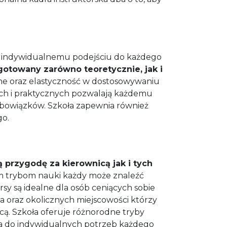
raz indywidualnemu podejściu do każdego
ygotowany zarówno teoretycznie, jak i
e oraz elastyczność w dostosowywaniu
nych i praktycznych pozwalają każdemu
obowiązków. Szkoła zapewnia również
go.
przygodę za kierownicą jak i tych
m trybom nauki każdy może znaleźć
y są idealne dla osób ceniących sobie
a oraz okolicznych miejscowości którzy
icą. Szkoła oferuje różnorodne tryby
ia do indywidualnych potrzeb każdego