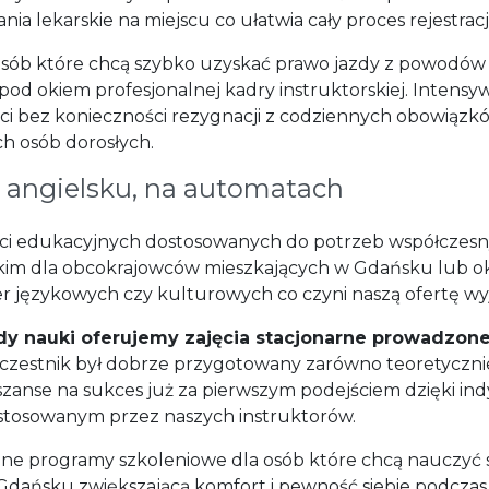
 lekarskie na miejscu co ułatwia cały proces rejestracji
 osób które chcą szybko uzyskać prawo jazdy z powodów
od okiem profesjonalnej kadry instruktorskiej. Intens
ści bez konieczności rezygnacji z codziennych obowiąz
ch osób dorosłych.
o angielsku, na automatach
ości edukacyjnych dostosowanych do potrzeb współczesn
skim dla obcokrajowców mieszkających w Gdańsku lub ok
rier językowych czy kulturowych co czyni naszą ofertę 
y nauki oferujemy zajęcia stacjonarne prowadzone
czestnik był dobrze przygotowany zarówno teoretycznie
anse na sukces już za pierwszym podejściem dzięki in
osowanym przez naszych instruktorów.
yczne programy szkoleniowe dla osób które chcą nauczyć
 w Gdańsku zwiększającą komfort i pewność siebie podc