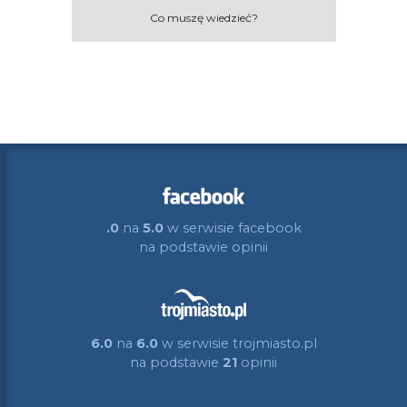
Co muszę wiedzieć?
.0
na
5.0
w serwisie facebook
na podstawie
opinii
6.0
na
6.0
w serwisie trojmiasto.pl
na podstawie
21
opinii