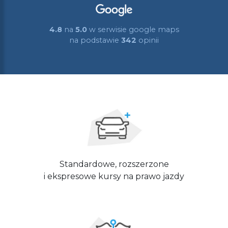
4.8
na
5.0
w serwisie google maps
na podstawie
342
opinii
Standardowe, rozszerzone
i ekspresowe kursy na prawo jazdy