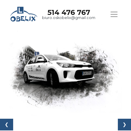
514 476 767
biuro.oskobelix@gmail.com
❮
❯