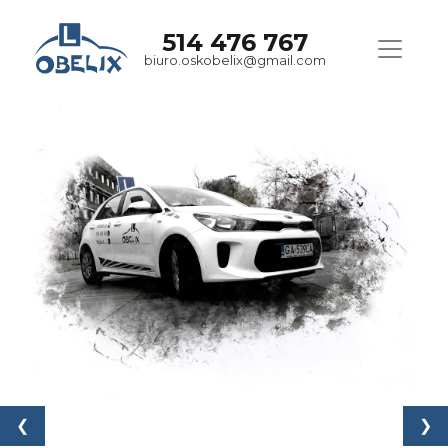
514 476 767
biuro.oskobelix@gmail.com
❮
❯