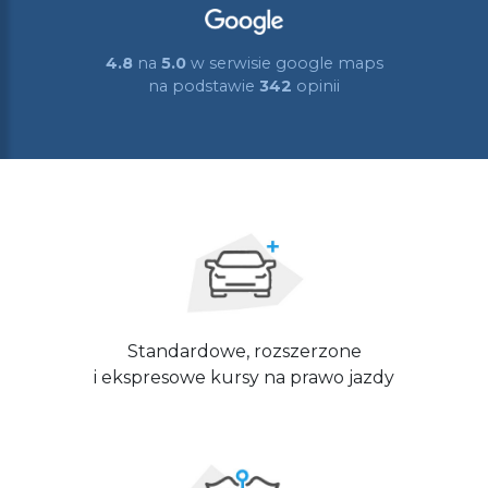
4.8
na
5.0
w serwisie google maps
na podstawie
342
opinii
Standardowe, rozszerzone
i ekspresowe kursy na prawo jazdy