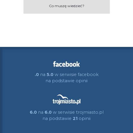
Co muszę wiedzieć?
.0
na
5.0
w serwisie facebook
na podstawie
opinii
6.0
na
6.0
w serwisie trojmiasto.pl
na podstawie
21
opinii