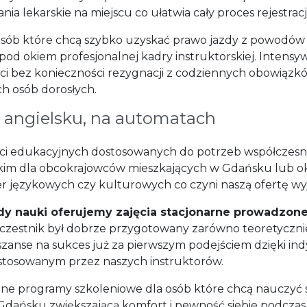
 lekarskie na miejscu co ułatwia cały proces rejestracji
 osób które chcą szybko uzyskać prawo jazdy z powodów
od okiem profesjonalnej kadry instruktorskiej. Intens
ści bez konieczności rezygnacji z codziennych obowiąz
ch osób dorosłych.
o angielsku, na automatach
ości edukacyjnych dostosowanych do potrzeb współczesn
skim dla obcokrajowców mieszkających w Gdańsku lub ok
rier językowych czy kulturowych co czyni naszą ofertę 
y nauki oferujemy zajęcia stacjonarne prowadzone
czestnik był dobrze przygotowany zarówno teoretycznie
anse na sukces już za pierwszym podejściem dzięki in
osowanym przez naszych instruktorów.
yczne programy szkoleniowe dla osób które chcą nauczyć
 w Gdańsku zwiększającą komfort i pewność siebie podc