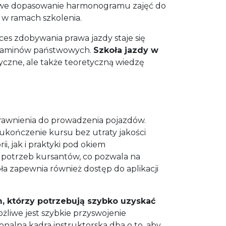
łatwe dopasowanie harmonogramu zajęć do
w ramach szkolenia.
s zdobywania prawa jazdy staje się
egzaminów państwowych.
Szkoła jazdy w
tyczne, ale także teoretyczną wiedzę
rawnienia do prowadzenia pojazdów.
kończenie kursu bez utraty jakości
, jak i praktyki pod okiem
 potrzeb kursantów, co pozwala na
a zapewnia również dostęp do aplikacji
 którzy potrzebują szybko uzyskać
ożliwe jest szybkie przyswojenie
nalna kadra instruktorska dba o to, aby