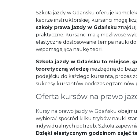
Szkoła jazdy w Gdańsku oferuje kompleks
kadrze instruktorskiej, kursanci mogą l
szkoły prawa jazdy w Gdańsku
znajduj
praktyczne. Kursanci mają możliwość w
elastyczne dostosowanie tempa nauki do w
wspomagającą naukę teorii.
Szkoła jazdy w Gdańsku to miejsce, g
teoretyczną wiedzę
niezbędną do bezp
podejściu do każdego kursanta, proces zd
sukcesy kursantów podczas egzaminów 
Oferta kursów na prawo jaz
Kursy na prawo jazdy w Gdańsku
obejmuj
wybierać spośród kilku trybów nauki: s
indywidualnych potrzeb. Szkoła zapewnia 
Dzięki elastycznym godzinom zajęć te