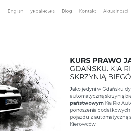
e
English
українська
Blog
Kontakt
Aktualności
KURS PRAWO J
GDAŃSKU. KIA 
SKRZYNIĄ BIEG
Jako jedyni w Gdańsku 
automatyczną skrzynią b
państwowym
Kia Rio Aut
ponoszenia dodatkowych
pojazdu z automatyczną s
Kierowców