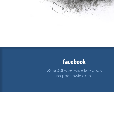
.0
na
5.0
w serwisie facebook
na podstawie
opinii