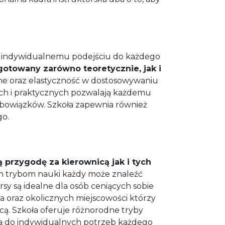
raz indywidualnemu podejściu do każdego
ygotowany zarówno teoretycznie, jak i
e oraz elastyczność w dostosowywaniu
nych i praktycznych pozwalają każdemu
obowiązków. Szkoła zapewnia również
go.
przygodę za kierownicą jak i tych
m trybom nauki każdy może znaleźć
y są idealne dla osób ceniących sobie
a oraz okolicznych miejscowości którzy
icą. Szkoła oferuje różnorodne tryby
ia do indywidualnych potrzeb każdego