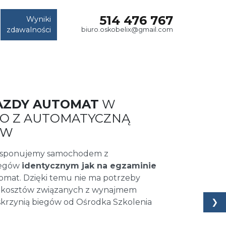
514 476 767
Wyniki
zdawalności
biuro.oskobelix@gmail.com
AZDY AUTOMAT
W
RIO Z AUTOMATYCZNĄ
ÓW
dysponujemy samochodem z
iegów
identycznym jak na egzaminie
omat. Dzięki temu nie ma potrzeby
 kosztów związanych z wynajmem
❯
krzynią biegów od Ośrodka Szkolenia