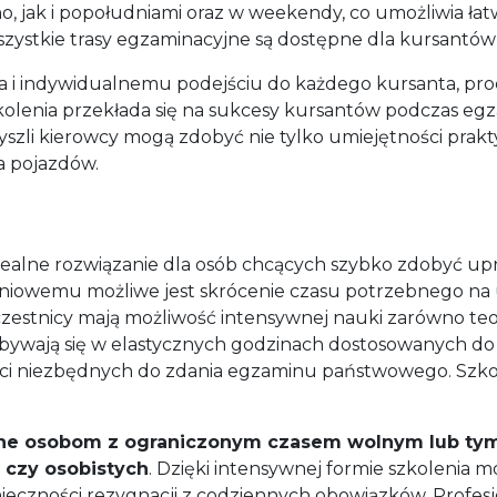
no, jak i popołudniami oraz w weekendy, co umożliwia 
ystkie trasy egzaminacyjne są dostępne dla kursantów 
 indywidualnemu podejściu do każdego kursanta, proce
zkolenia przekłada się na sukcesy kursantów podczas 
zyszli kierowcy mogą zdobyć nie tylko umiejętności prak
 pojazdów.
dealne rozwiązanie dla osób chcących szybko zdobyć up
iowemu możliwe jest skrócenie czasu potrzebnego na u
stnicy mają możliwość intensywnej nauki zarówno teorii
dbywają się w elastycznych godzinach dostosowanych do
ści niezbędnych do zdania egzaminu państwowego. Szkoł
ne osobom z ograniczonym czasem wolnym lub tym,
czy osobistych
. Dzięki intensywnej formie szkolenia m
ieczności rezygnacji z codziennych obowiązków. Profesjo