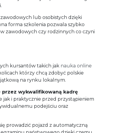
.
 zawodowych lub osobistych dzięki
ywna forma szkolenia pozwala szybko
ków zawodowych czy rodzinnych co czyni
ych kursantów takich jak
nauka online
olicach którzy chcą zdobyć polskie
wyjątkową na rynku lokalnym.
 przez wykwalifikowaną kadrę
 jak i praktycznie przed przystąpieniem
dywidualnemu podejściu oraz
 się prowadzić pojazd z automatyczną
zas egzaminu państwowego dzięki czemu