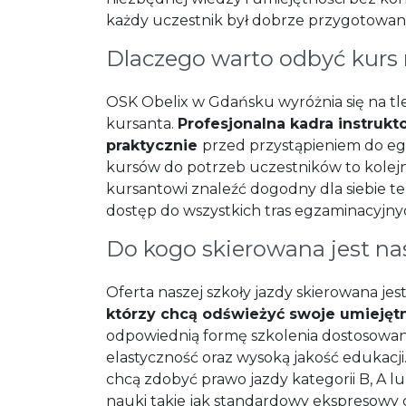
każdy uczestnik był dobrze przygotowa
Dlaczego warto odbyć kurs
OSK Obelix w Gdańsku wyróżnia się na tle
kursanta.
Profesjonalna kadra instrukt
praktycznie
przed przystąpieniem do e
kursów do potrzeb uczestników to kolejn
kursantowi znaleźć dogodny dla siebie t
dostęp do wszystkich tras egzaminacyjny
Do kogo skierowana jest na
Oferta naszej szkoły jazdy skierowana jes
którzy chcą odświeżyć swoje umiejęt
odpowiednią formę szkolenia dostosowaną
elastyczność oraz wysoką jakość edukacj
chcą zdobyć prawo jazdy kategorii B, A l
nauki takie jak standardowy ekspresowy