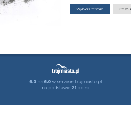
Wybierz termin
Co mu
6.0
na
6.0
w serwisie trojmiasto.pl
na podstawie
21
opinii