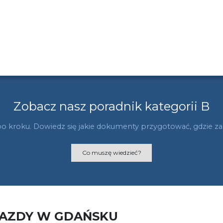
Zobacz nasz poradnik kategorii B
po kroku. Dowiedz się jakie dokumenty przygotować, gdzie zani
Co muszę wiedzieć?
JAZDY W GDAŃSKU