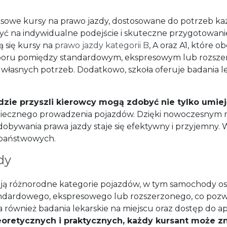
owe kursy na prawo jazdy, dostosowane do potrzeb każd
iczyć na indywidualne podejście i skuteczne przygotowa
ą się kursy na
prawo jazdy kategorii B
, A oraz A1, które o
yboru pomiędzy standardowym, ekspresowym lub rozsze
łasnych potrzeb. Dodatkowo, szkoła oferuje badania lek
dzie przyszli kierowcy mogą zdobyć nie tylko umieję
iecznego prowadzenia pojazdów. Dzięki nowoczesnym
obywania prawa jazdy staje się efektywny i przyjemny. W
państwowych.
dy
ą różnorodne kategorie pojazdów, w tym samochody os
tandardowego, ekspresowego lub rozszerzonego, co poz
również badania lekarskie na miejscu oraz dostęp do apl
oretycznych i praktycznych, każdy kursant może zn