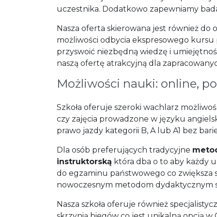
uczestnika. Dodatkowo zapewniamy badania
Nasza oferta skierowana jest również do
możliwości odbycia ekspresowego kursu p
przyswoić niezbędną wiedzę i umiejętno
naszą ofertę atrakcyjną dla zapracowany
Możliwości nauki: online, p
Szkoła oferuje szeroki wachlarz możliw
czy zajęcia prowadzone w języku angiel
prawo jazdy kategorii B, A lub A1 bez ba
Dla osób preferujących tradycyjne
metod
instruktorską
która dba o to aby każdy u
do egzaminu państwowego co zwiększa sz
nowoczesnym metodom dydaktycznym st
Nasza szkoła oferuje również specjalist
skrzynią biegów co jest unikalną opcją