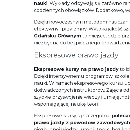
nauki
. Wykłady odbywają się zarówno ra
codziennych obowiązków. Dodatkowo, wsz
Dzięki nowoczesnym metodom nauczania i
efektywny i przyjemny. Wysoka jakość s
Gdańsku Głównym
to miejsce, gdzie pr
niezbędną do bezpiecznego prowadzenia
Ekspresowe prawo jazdy
Ekspresowe kursy na prawo jazdy
to i
Dzięki intensywnemu programowi szkolen
nauki. W ramach ekspresowego kursu ucze
doświadczonych instruktorów. Zajęcia o
szybkie przyswojenie wiedzy i umiejętno
wspomagającej naukę teorii.
Ekspresowe kursy są szczególnie
poleca
prawo jazdy z powodów zawodowych 
niezbędnej wiedzy i umiejętności bez kon