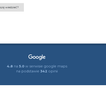
szę wiedzieć?
4.8
na
5.0
w serwisie google maps
na podstawie
342
opinii