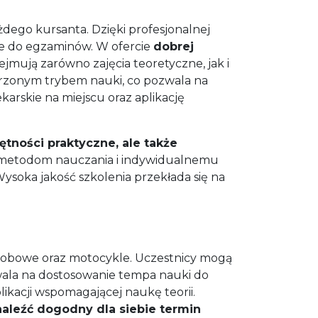
ego kursanta. Dzięki profesjonalnej
nie do egzaminów. W ofercie
dobrej
bejmują zarówno zajęcia teoretyczne, jak i
rzonym trybem nauki, co pozwala na
arskie na miejscu oraz aplikację
tności praktyczne, ale także
 metodom nauczania i indywidualnemu
ysoka jakość szkolenia przekłada się na
obowe oraz motocykle. Uczestnicy mogą
wala na dostosowanie tempa nauki do
ikacji wspomagającej naukę teorii.
aleźć dogodny dla siebie termin