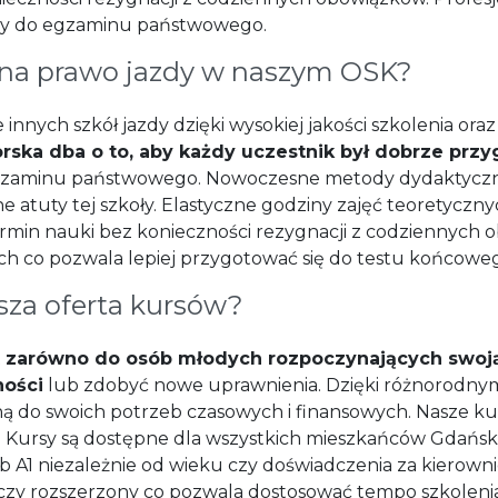
ny do egzaminu państwowego.
 na prawo jazdy w naszym OSK?
 innych szkół jazdy dzięki wysokiej jakości szkolenia o
orska dba o to, aby każdy uczestnik był dobrze prz
gzaminu państwowego. Nowoczesne metody dydaktyczn
e atuty tej szkoły. Elastyczne godziny zajęć teoretycz
ermin nauki bez konieczności rezygnacji z codziennych 
ch co pozwala lepiej przygotować się do testu końcowe
sza oferta kursów?
t
zarówno do osób młodych rozpoczynających swoją 
ności
lub zdobyć nowe uprawnienia. Dzięki różnorodny
 do swoich potrzeb czasowych i finansowych. Nasze kurs
i. Kursy są dostępne dla wszystkich mieszkańców Gdańsk
ub A1 niezależnie od wieku czy doświadczenia za kierown
 czy rozszerzony co pozwala dostosować tempo szkolen