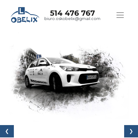
514 476 767
biuro.oskobelix@gmail.com
❮
❯