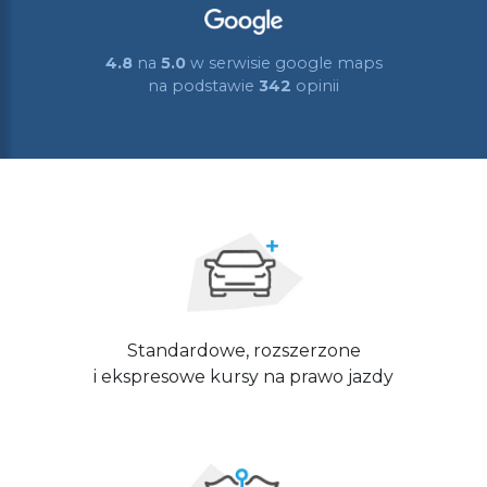
4.8
na
5.0
w serwisie google maps
na podstawie
342
opinii
Standardowe, rozszerzone
i ekspresowe kursy na prawo jazdy