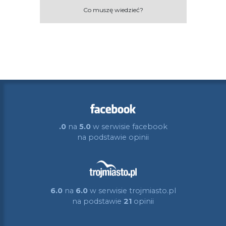
Co muszę wiedzieć?
.0
na
5.0
w serwisie facebook
na podstawie
opinii
6.0
na
6.0
w serwisie trojmiasto.pl
na podstawie
21
opinii