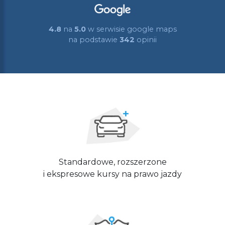
4.8
na
5.0
w serwisie google maps
na podstawie
342
opinii
Standardowe, rozszerzone
i ekspresowe kursy na prawo jazdy