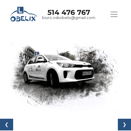
514 476 767
biuro.oskobelix@gmail.com
❮
❯