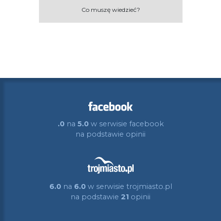
Co muszę wiedzieć?
.0
na
5.0
w serwisie facebook
na podstawie
opinii
6.0
na
6.0
w serwisie trojmiasto.pl
na podstawie
21
opinii