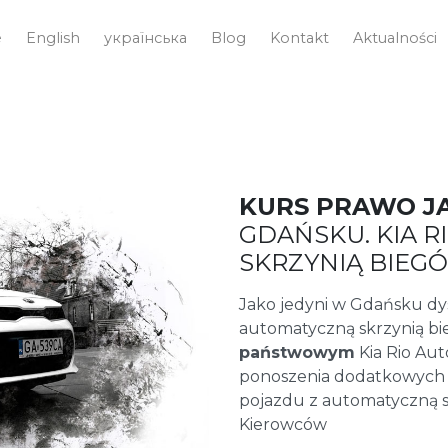
e
English
українська
Blog
Kontakt
Aktualności
KURS PRAWO J
GDAŃSKU. KIA 
SKRZYNIĄ BIEG
Jako jedyni w Gdańsku 
automatyczną skrzynią b
państwowym
Kia Rio Aut
ponoszenia dodatkowych
pojazdu z automatyczną s
Kierowców