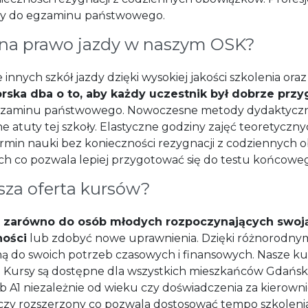
ny do egzaminu państwowego.
 na prawo jazdy w naszym OSK?
 innych szkół jazdy dzięki wysokiej jakości szkolenia o
orska dba o to, aby każdy uczestnik był dobrze prz
gzaminu państwowego. Nowoczesne metody dydaktyczn
e atuty tej szkoły. Elastyczne godziny zajęć teoretycz
ermin nauki bez konieczności rezygnacji z codziennych 
ch co pozwala lepiej przygotować się do testu końcowe
sza oferta kursów?
t
zarówno do osób młodych rozpoczynających swoją 
ności
lub zdobyć nowe uprawnienia. Dzięki różnorodny
 do swoich potrzeb czasowych i finansowych. Nasze kurs
i. Kursy są dostępne dla wszystkich mieszkańców Gdańsk
ub A1 niezależnie od wieku czy doświadczenia za kierown
 czy rozszerzony co pozwala dostosować tempo szkolen