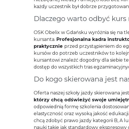
każdy uczestnik był dobrze przygotowa
Dlaczego warto odbyć kurs
OSK Obelix w Gdańsku wyróżnia się na tle
kursanta.
Profesjonalna kadra instrukt
praktycznie
przed przystąpieniem do e
kursów do potrzeb uczestników to kolejn
kursantowi znaleźć dogodny dla siebie t
dostęp do wszystkich tras egzaminacyjny
Do kogo skierowana jest na
Oferta naszej szkoły jazdy skierowana jes
którzy chcą odświeżyć swoje umiejęt
odpowiednią formę szkolenia dostosowaną
elastyczność oraz wysoką jakość edukacj
chcą zdobyć prawo jazdy kategorii B, A l
nauki takie jak standardowy ekspresowy