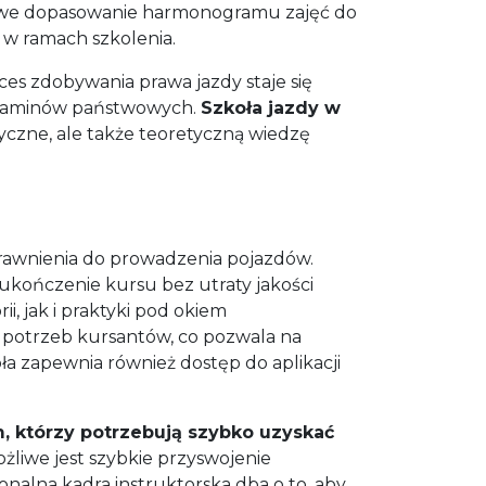
łatwe dopasowanie harmonogramu zajęć do
w ramach szkolenia.
s zdobywania prawa jazdy staje się
egzaminów państwowych.
Szkoła jazdy w
tyczne, ale także teoretyczną wiedzę
rawnienia do prowadzenia pojazdów.
kończenie kursu bez utraty jakości
, jak i praktyki pod okiem
 potrzeb kursantów, co pozwala na
a zapewnia również dostęp do aplikacji
 którzy potrzebują szybko uzyskać
ożliwe jest szybkie przyswojenie
nalna kadra instruktorska dba o to, aby