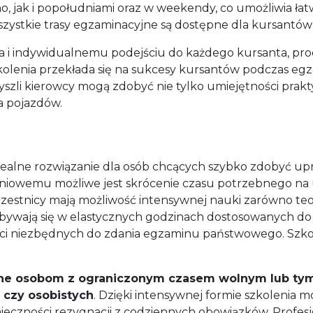
no, jak i popołudniami oraz w weekendy, co umożliwia 
ystkie trasy egzaminacyjne są dostępne dla kursantów 
 indywidualnemu podejściu do każdego kursanta, proce
zkolenia przekłada się na sukcesy kursantów podczas 
zyszli kierowcy mogą zdobyć nie tylko umiejętności prak
 pojazdów.
dealne rozwiązanie dla osób chcących szybko zdobyć up
iowemu możliwe jest skrócenie czasu potrzebnego na u
stnicy mają możliwość intensywnej nauki zarówno teorii
dbywają się w elastycznych godzinach dostosowanych do
ści niezbędnych do zdania egzaminu państwowego. Szkoł
ne osobom z ograniczonym czasem wolnym lub tym,
czy osobistych
. Dzięki intensywnej formie szkolenia m
ieczności rezygnacji z codziennych obowiązków. Profesjo