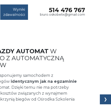
514 476 767
Wyniki
zdawalności
biuro.oskobelix@gmail.com
AZDY AUTOMAT
W
RIO Z AUTOMATYCZNĄ
ÓW
dysponujemy samochodem z
iegów
identycznym jak na egzaminie
omat. Dzięki temu nie ma potrzeby
 kosztów związanych z wynajmem
❯
krzynią biegów od Ośrodka Szkolenia