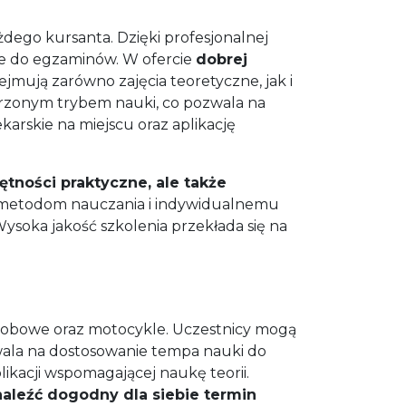
ego kursanta. Dzięki profesjonalnej
nie do egzaminów. W ofercie
dobrej
bejmują zarówno zajęcia teoretyczne, jak i
rzonym trybem nauki, co pozwala na
arskie na miejscu oraz aplikację
tności praktyczne, ale także
 metodom nauczania i indywidualnemu
ysoka jakość szkolenia przekłada się na
obowe oraz motocykle. Uczestnicy mogą
wala na dostosowanie tempa nauki do
ikacji wspomagającej naukę teorii.
aleźć dogodny dla siebie termin