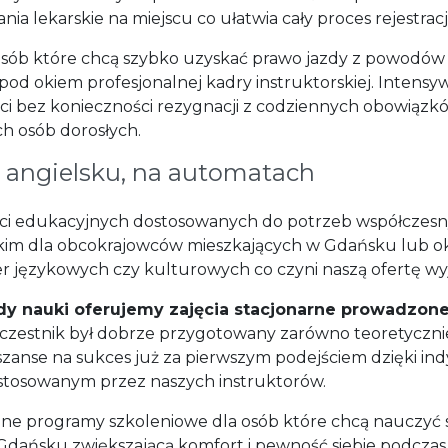
 lekarskie na miejscu co ułatwia cały proces rejestracji
 osób które chcą szybko uzyskać prawo jazdy z powodów
od okiem profesjonalnej kadry instruktorskiej. Intens
ści bez konieczności rezygnacji z codziennych obowiąz
ch osób dorosłych.
o angielsku, na automatach
ości edukacyjnych dostosowanych do potrzeb współczesn
skim dla obcokrajowców mieszkających w Gdańsku lub ok
rier językowych czy kulturowych co czyni naszą ofertę 
y nauki oferujemy zajęcia stacjonarne prowadzone
czestnik był dobrze przygotowany zarówno teoretycznie
anse na sukces już za pierwszym podejściem dzięki in
osowanym przez naszych instruktorów.
yczne programy szkoleniowe dla osób które chcą nauczyć
 w Gdańsku zwiększającą komfort i pewność siebie podc