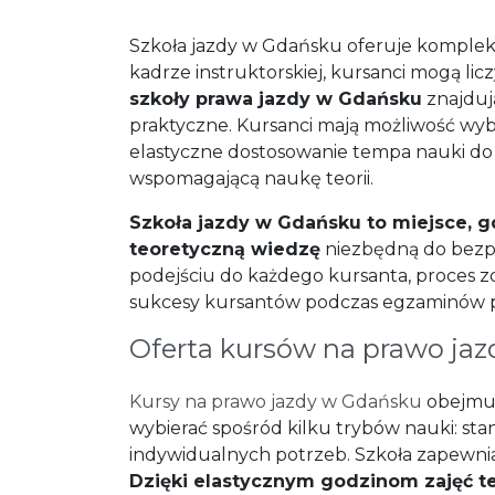
Szkoła jazdy w Gdańsku oferuje kompleks
kadrze instruktorskiej, kursanci mogą l
szkoły prawa jazdy w Gdańsku
znajduj
praktyczne. Kursanci mają możliwość w
elastyczne dostosowanie tempa nauki do w
wspomagającą naukę teorii.
Szkoła jazdy w Gdańsku to miejsce, g
teoretyczną wiedzę
niezbędną do bezp
podejściu do każdego kursanta, proces zd
sukcesy kursantów podczas egzaminów 
Oferta kursów na prawo jaz
Kursy na prawo jazdy w Gdańsku
obejmuj
wybierać spośród kilku trybów nauki: s
indywidualnych potrzeb. Szkoła zapewnia 
Dzięki elastycznym godzinom zajęć te