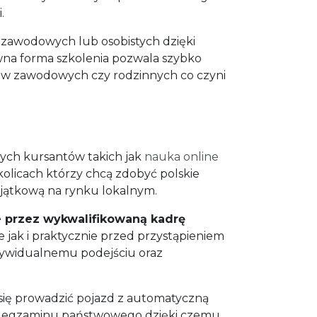
.
 zawodowych lub osobistych dzięki
ywna forma szkolenia pozwala szybko
ków zawodowych czy rodzinnych co czyni
ych kursantów takich jak
nauka online
olicach którzy chcą zdobyć polskie
wyjątkową na rynku lokalnym.
 przez wykwalifikowaną kadrę
 jak i praktycznie przed przystąpieniem
dywidualnemu podejściu oraz
 się prowadzić pojazd z automatyczną
zas egzaminu państwowego dzięki czemu