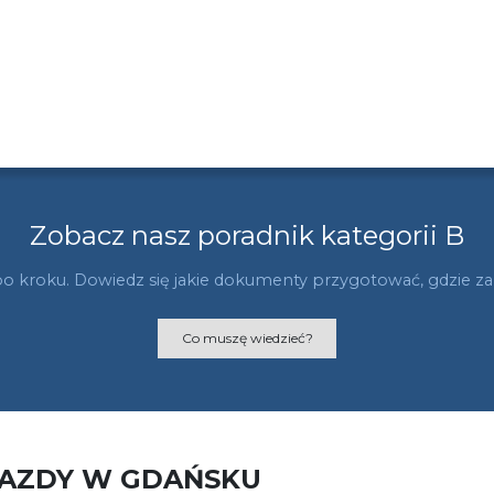
Zobacz nasz poradnik kategorii B
po kroku. Dowiedz się jakie dokumenty przygotować, gdzie zani
Co muszę wiedzieć?
JAZDY W GDAŃSKU