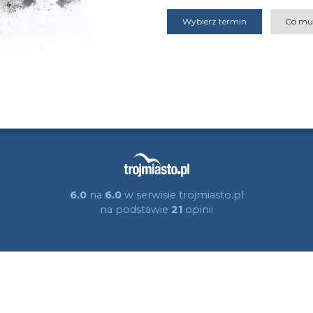
Wybierz termin
Co mu
6.0
na
6.0
w serwisie trojmiasto.pl
na podstawie
21
opinii