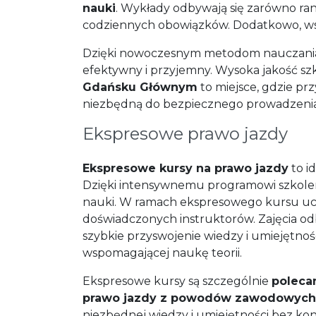
nauki
. Wykłady odbywają się zarówno ra
codziennych obowiązków. Dodatkowo, wsz
Dzięki nowoczesnym metodom nauczania i
efektywny i przyjemny. Wysoka jakość s
Gdańsku Głównym
to miejsce, gdzie pr
niezbędną do bezpiecznego prowadzenia
Ekspresowe prawo jazdy
Ekspresowe kursy na prawo jazdy
to i
Dzięki intensywnemu programowi szkolen
nauki. W ramach ekspresowego kursu ucze
doświadczonych instruktorów. Zajęcia o
szybkie przyswojenie wiedzy i umiejętno
wspomagającej naukę teorii.
Ekspresowe kursy są szczególnie
poleca
prawo jazdy z powodów zawodowych 
niezbędnej wiedzy i umiejętności bez kon