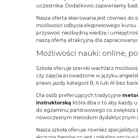
uczestnika. Dodatkowo zapewniamy badania
Nasza oferta skierowana jest również do
możliwości odbycia ekspresowego kursu p
przyswoić niezbędną wiedzę i umiejętno
naszą ofertę atrakcyjną dla zapracowany
Możliwości nauki: online, p
Szkoła oferuje szeroki wachlarz możliw
czy zajęcia prowadzone w języku angiel
prawo jazdy kategorii B, A lub A1 bez ba
Dla osób preferujących tradycyjne
metod
instruktorską
która dba o to aby każdy u
do egzaminu państwowego co zwiększa sz
nowoczesnym metodom dydaktycznym st
Nasza szkoła oferuje również specjalist
skrzynią biegów co jest unikalną opcją