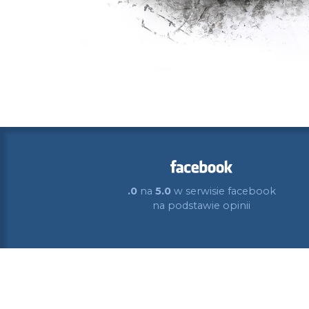
.0
na
5.0
w serwisie facebook
na podstawie
opinii