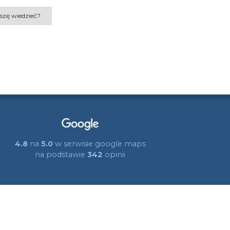
szę wiedzieć?
4.8
na
5.0
w serwisie google maps
na podstawie
342
opinii