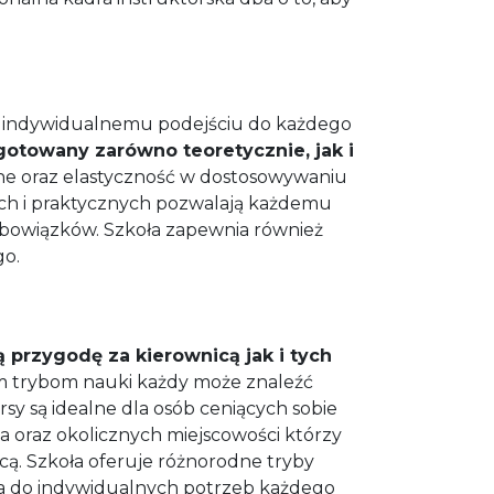
raz indywidualnemu podejściu do każdego
ygotowany zarówno teoretycznie, jak i
e oraz elastyczność w dostosowywaniu
nych i praktycznych pozwalają każdemu
obowiązków. Szkoła zapewnia również
go.
przygodę za kierownicą jak i tych
m trybom nauki każdy może znaleźć
y są idealne dla osób ceniących sobie
a oraz okolicznych miejscowości którzy
icą. Szkoła oferuje różnorodne tryby
ia do indywidualnych potrzeb każdego