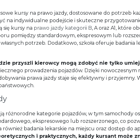
owe kursy na prawo jazdy, dostosowane do potrzeb każd
iczyć na indywidualne podejście i skuteczne przygotowa
ą się kursy na
prawo jazdy kategorii B
, A oraz A1, które o
yboru pomiędzy standardowym, ekspresowym lub rozsze
łasnych potrzeb. Dodatkowo, szkoła oferuje badania lek
dzie przyszli kierowcy mogą zdobyć nie tylko umieję
iecznego prowadzenia pojazdów. Dzięki nowoczesnym
obywania prawa jazdy staje się efektywny i przyjemny. W
państwowych.
dy
ą różnorodne kategorie pojazdów, w tym samochody os
tandardowego, ekspresowego lub rozszerzonego, co poz
również badania lekarskie na miejscu oraz dostęp do apl
oretycznych i praktycznych, każdy kursant może zn