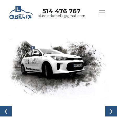
514 476 767
biuro.oskobelix@gmail.com
❮
❯