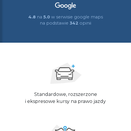
4.8
na
5.0
w serwisie google maps
na podstawie
342
opinii
Standardowe, rozszerzone
i ekspresowe kursy na prawo jazdy