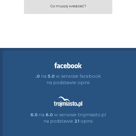
Co muszę wiedzieć?
.0
na
5.0
w serwisie facebook
na podstawie
opinii
6.0
na
6.0
w serwisie trojmiasto.pl
na podstawie
21
opinii