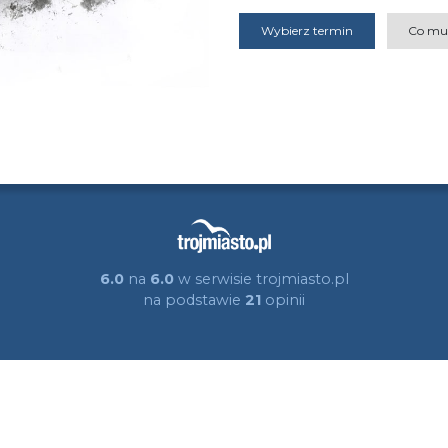
Wybierz termin
Co mu
6.0
na
6.0
w serwisie trojmiasto.pl
na podstawie
21
opinii