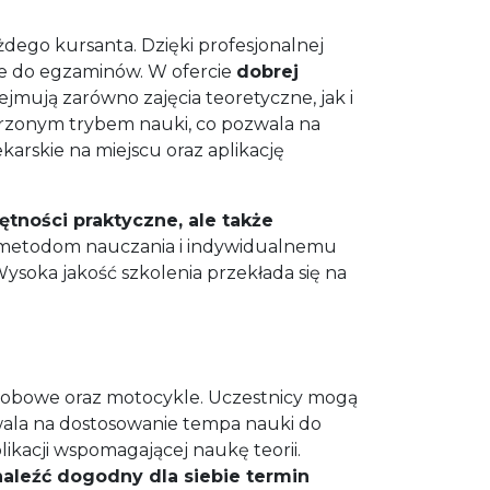
ego kursanta. Dzięki profesjonalnej
nie do egzaminów. W ofercie
dobrej
bejmują zarówno zajęcia teoretyczne, jak i
rzonym trybem nauki, co pozwala na
arskie na miejscu oraz aplikację
tności praktyczne, ale także
 metodom nauczania i indywidualnemu
ysoka jakość szkolenia przekłada się na
obowe oraz motocykle. Uczestnicy mogą
wala na dostosowanie tempa nauki do
ikacji wspomagającej naukę teorii.
aleźć dogodny dla siebie termin