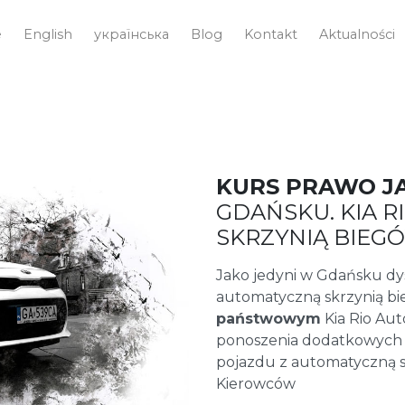
e
English
українська
Blog
Kontakt
Aktualności
KURS PRAWO J
GDAŃSKU. KIA 
SKRZYNIĄ BIEG
Jako jedyni w Gdańsku 
automatyczną skrzynią b
państwowym
Kia Rio Aut
ponoszenia dodatkowych
pojazdu z automatyczną s
Kierowców