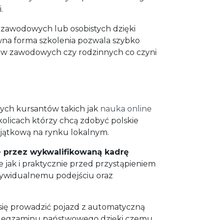
.
 zawodowych lub osobistych dzięki
ywna forma szkolenia pozwala szybko
ków zawodowych czy rodzinnych co czyni
ych kursantów takich jak
nauka online
olicach którzy chcą zdobyć polskie
wyjątkową na rynku lokalnym.
 przez wykwalifikowaną kadrę
 jak i praktycznie przed przystąpieniem
dywidualnemu podejściu oraz
 się prowadzić pojazd z automatyczną
zas egzaminu państwowego dzięki czemu