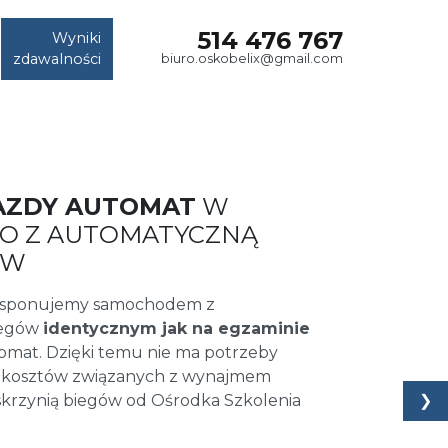
514 476 767
Wyniki
zdawalności
biuro.oskobelix@gmail.com
AZDY AUTOMAT
W
RIO Z AUTOMATYCZNĄ
ÓW
dysponujemy samochodem z
iegów
identycznym jak na egzaminie
omat. Dzięki temu nie ma potrzeby
 kosztów związanych z wynajmem
❯
krzynią biegów od Ośrodka Szkolenia