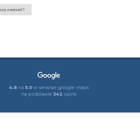
szę wiedzieć?
4.8
na
5.0
w serwisie google maps
na podstawie
342
opinii