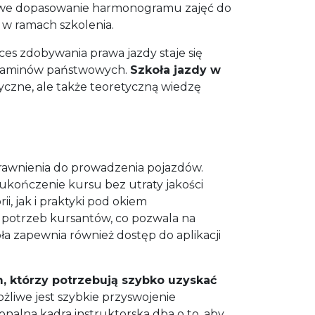
łatwe dopasowanie harmonogramu zajęć do
w ramach szkolenia.
s zdobywania prawa jazdy staje się
egzaminów państwowych.
Szkoła jazdy w
tyczne, ale także teoretyczną wiedzę
rawnienia do prowadzenia pojazdów.
kończenie kursu bez utraty jakości
, jak i praktyki pod okiem
 potrzeb kursantów, co pozwala na
a zapewnia również dostęp do aplikacji
 którzy potrzebują szybko uzyskać
ożliwe jest szybkie przyswojenie
nalna kadra instruktorska dba o to, aby