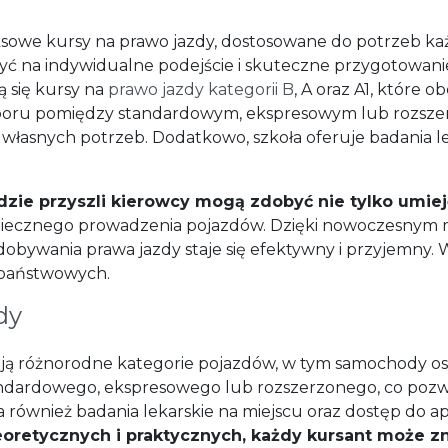
owe kursy na prawo jazdy, dostosowane do potrzeb każd
iczyć na indywidualne podejście i skuteczne przygotowa
ą się kursy na
prawo jazdy kategorii B
, A oraz A1, które o
yboru pomiędzy standardowym, ekspresowym lub rozsze
łasnych potrzeb. Dodatkowo, szkoła oferuje badania lek
dzie przyszli kierowcy mogą zdobyć nie tylko umieję
iecznego prowadzenia pojazdów. Dzięki nowoczesnym
obywania prawa jazdy staje się efektywny i przyjemny. W
państwowych.
dy
ą różnorodne kategorie pojazdów, w tym samochody os
tandardowego, ekspresowego lub rozszerzonego, co poz
również badania lekarskie na miejscu oraz dostęp do apl
oretycznych i praktycznych, każdy kursant może zn