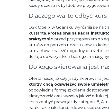
każdy uczestnik był dobrze przygotowa
Dlaczego warto odbyć kurs
OSK Obelix w Gdańsku wyróżnia się na tle
kursanta.
Profesjonalna kadra instrukt
praktycznie
przed przystąpieniem do e
kursów do potrzeb uczestników to kolejn
kursantowi znaleźć dogodny dla siebie t
dostęp do wszystkich tras egzaminacyjny
Do kogo skierowana jest na
Oferta naszej szkoły jazdy skierowana jes
którzy chcą odświeżyć swoje umiejęt
odpowiednią formę szkolenia dostosowaną
elastyczność oraz wysoką jakość edukacj
chcą zdobyć prawo jazdy kategorii B, A l
nauki takie jak standardowy ekspresowy