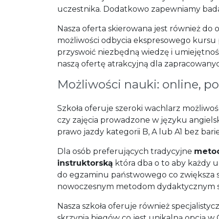
uczestnika. Dodatkowo zapewniamy badania
Nasza oferta skierowana jest również do
możliwości odbycia ekspresowego kursu p
przyswoić niezbędną wiedzę i umiejętno
naszą ofertę atrakcyjną dla zapracowany
Możliwości nauki: online, p
Szkoła oferuje szeroki wachlarz możliw
czy zajęcia prowadzone w języku angiel
prawo jazdy kategorii B, A lub A1 bez ba
Dla osób preferujących tradycyjne
metod
instruktorską
która dba o to aby każdy u
do egzaminu państwowego co zwiększa sz
nowoczesnym metodom dydaktycznym st
Nasza szkoła oferuje również specjalist
skrzynią biegów co jest unikalną opcją