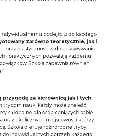
raz indywidualnemu podejściu do każdego
ygotowany zarówno teoretycznie, jak i
e oraz elastyczność w dostosowywaniu
nych i praktycznych pozwalają każdemu
obowiązków. Szkoła zapewnia również
go.
przygodę za kierownicą jak i tych
m trybom nauki każdy może znaleźć
y są idealne dla osób ceniących sobie
a oraz okolicznych miejscowości którzy
icą. Szkoła oferuje różnorodne tryby
ia do indywidualnych potrzeb każdego