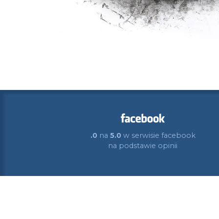
.0
na
5.0
w serwisie facebook
na podstawie
opinii