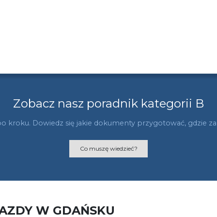
Zobacz nasz poradnik kategorii B
po kroku. Dowiedz się jakie dokumenty przygotować, gdzie zani
Co muszę wiedzieć?
JAZDY W GDAŃSKU