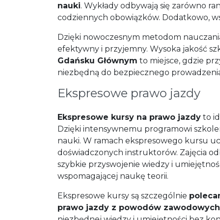
nauki
. Wykłady odbywają się zarówno ra
codziennych obowiązków. Dodatkowo, wsz
Dzięki nowoczesnym metodom nauczania i
efektywny i przyjemny. Wysoka jakość s
Gdańsku Głównym
to miejsce, gdzie pr
niezbędną do bezpiecznego prowadzenia
Ekspresowe prawo jazdy
Ekspresowe kursy na prawo jazdy
to i
Dzięki intensywnemu programowi szkolen
nauki. W ramach ekspresowego kursu ucze
doświadczonych instruktorów. Zajęcia o
szybkie przyswojenie wiedzy i umiejętno
wspomagającej naukę teorii.
Ekspresowe kursy są szczególnie
poleca
prawo jazdy z powodów zawodowych 
niezbędnej wiedzy i umiejętności bez kon