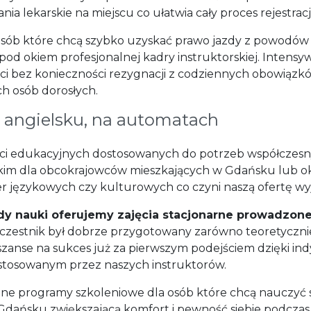
 lekarskie na miejscu co ułatwia cały proces rejestracji
 osób które chcą szybko uzyskać prawo jazdy z powodów
od okiem profesjonalnej kadry instruktorskiej. Intens
ści bez konieczności rezygnacji z codziennych obowiąz
ch osób dorosłych.
o angielsku, na automatach
ości edukacyjnych dostosowanych do potrzeb współczesn
skim dla obcokrajowców mieszkających w Gdańsku lub ok
rier językowych czy kulturowych co czyni naszą ofertę 
y nauki oferujemy zajęcia stacjonarne prowadzone
czestnik był dobrze przygotowany zarówno teoretycznie
anse na sukces już za pierwszym podejściem dzięki in
osowanym przez naszych instruktorów.
yczne programy szkoleniowe dla osób które chcą nauczyć
 w Gdańsku zwiększającą komfort i pewność siebie podc