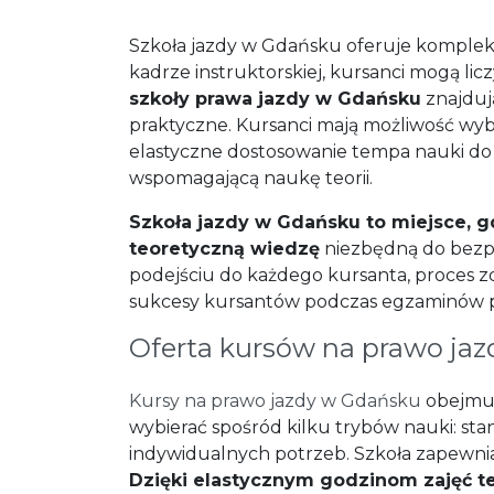
Szkoła jazdy w Gdańsku oferuje kompleks
kadrze instruktorskiej, kursanci mogą l
szkoły prawa jazdy w Gdańsku
znajduj
praktyczne. Kursanci mają możliwość w
elastyczne dostosowanie tempa nauki do w
wspomagającą naukę teorii.
Szkoła jazdy w Gdańsku to miejsce, g
teoretyczną wiedzę
niezbędną do bezp
podejściu do każdego kursanta, proces zd
sukcesy kursantów podczas egzaminów 
Oferta kursów na prawo jaz
Kursy na prawo jazdy w Gdańsku
obejmuj
wybierać spośród kilku trybów nauki: s
indywidualnych potrzeb. Szkoła zapewnia 
Dzięki elastycznym godzinom zajęć te