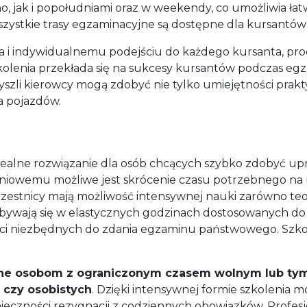
no, jak i popołudniami oraz w weekendy, co umożliwia 
ystkie trasy egzaminacyjne są dostępne dla kursantów 
 indywidualnemu podejściu do każdego kursanta, proce
zkolenia przekłada się na sukcesy kursantów podczas 
zyszli kierowcy mogą zdobyć nie tylko umiejętności prak
 pojazdów.
dealne rozwiązanie dla osób chcących szybko zdobyć up
iowemu możliwe jest skrócenie czasu potrzebnego na u
stnicy mają możliwość intensywnej nauki zarówno teorii
dbywają się w elastycznych godzinach dostosowanych do
ści niezbędnych do zdania egzaminu państwowego. Szkoł
ne osobom z ograniczonym czasem wolnym lub tym,
czy osobistych
. Dzięki intensywnej formie szkolenia m
ieczności rezygnacji z codziennych obowiązków. Profesjo