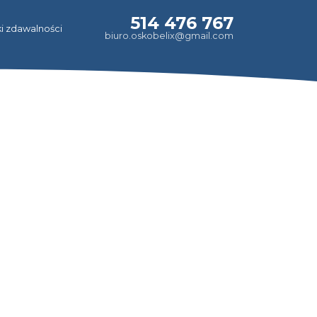
514 476 767
i zdawalności
biuro.oskobelix@gmail.com