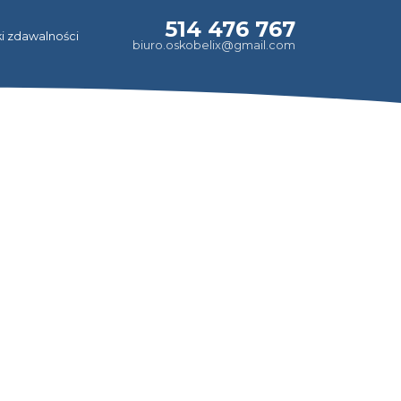
514 476 767
i zdawalności
biuro.oskobelix@gmail.com