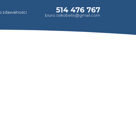
514 476 767
i zdawalności
biuro.oskobelix@gmail.com