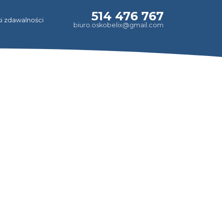
514 476 767
i zdawalności
biuro.oskobelix@gmail.com