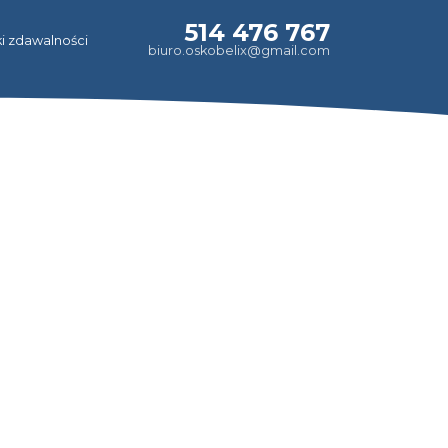
514 476 767
i zdawalności
biuro.oskobelix@gmail.com