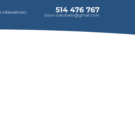
514 476 767
i zdawalności
biuro.oskobelix@gmail.com