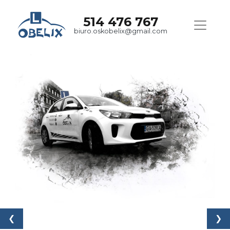
514 476 767
biuro.oskobelix@gmail.com
❮
❯