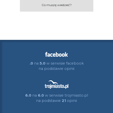
Co muszę wiedzieć?
.0
na
5.0
w serwisie facebook
na podstawie
opinii
6.0
na
6.0
w serwisie trojmiasto.pl
na podstawie
21
opinii