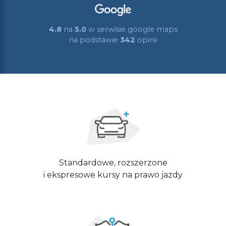
4.8
na
5.0
w serwisie google maps
na podstawie
342
opinii
Standardowe, rozszerzone
i ekspresowe kursy na prawo jazdy