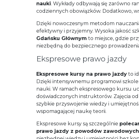
nauki
. Wykłady odbywają się zarówno ra
codziennych obowiązków. Dodatkowo, wsz
Dzięki nowoczesnym metodom nauczania i
efektywny i przyjemny. Wysoka jakość s
Gdańsku Głównym
to miejsce, gdzie pr
niezbędną do bezpiecznego prowadzenia
Ekspresowe prawo jazdy
Ekspresowe kursy na prawo jazdy
to i
Dzięki intensywnemu programowi szkolen
nauki. W ramach ekspresowego kursu ucze
doświadczonych instruktorów. Zajęcia o
szybkie przyswojenie wiedzy i umiejętno
wspomagającej naukę teorii.
Ekspresowe kursy są szczególnie
poleca
prawo jazdy z powodów zawodowych 
niezbędnej wiedzy i umiejętności bez kon