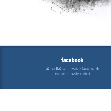
.0
na
5.0
w serwisie facebook
na podstawie
opinii