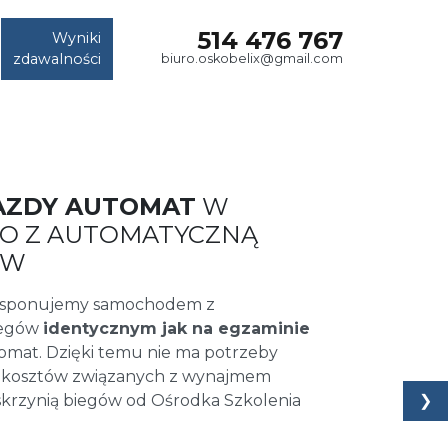
514 476 767
Wyniki
zdawalności
biuro.oskobelix@gmail.com
AZDY AUTOMAT
W
RIO Z AUTOMATYCZNĄ
ÓW
dysponujemy samochodem z
iegów
identycznym jak na egzaminie
omat. Dzięki temu nie ma potrzeby
 kosztów związanych z wynajmem
❯
krzynią biegów od Ośrodka Szkolenia