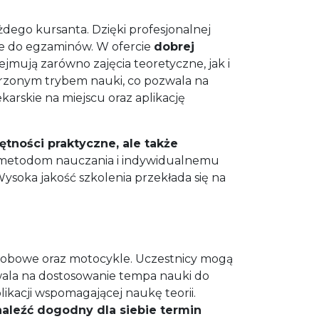
ego kursanta. Dzięki profesjonalnej
nie do egzaminów. W ofercie
dobrej
bejmują zarówno zajęcia teoretyczne, jak i
rzonym trybem nauki, co pozwala na
arskie na miejscu oraz aplikację
tności praktyczne, ale także
 metodom nauczania i indywidualnemu
ysoka jakość szkolenia przekłada się na
obowe oraz motocykle. Uczestnicy mogą
wala na dostosowanie tempa nauki do
ikacji wspomagającej naukę teorii.
aleźć dogodny dla siebie termin