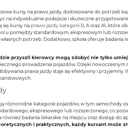
owe kursy na prawo jazdy, dostosowane do potrzeb każd
iczyć na indywidualne podejście i skuteczne przygotowa
ą się kursy na
prawo jazdy kategorii B
, A oraz A1, które o
yboru pomiędzy standardowym, ekspresowym lub rozsze
łasnych potrzeb. Dodatkowo, szkoła oferuje badania lek
dzie przyszli kierowcy mogą zdobyć nie tylko umieję
iecznego prowadzenia pojazdów. Dzięki nowoczesnym
obywania prawa jazdy staje się efektywny i przyjemny. W
państwowych.
dy
ą różnorodne kategorie pojazdów, w tym samochody os
tandardowego, ekspresowego lub rozszerzonego, co poz
również badania lekarskie na miejscu oraz dostęp do apl
oretycznych i praktycznych, każdy kursant może zn