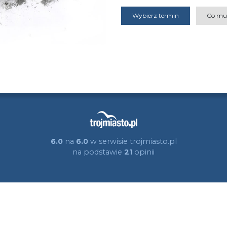
Wybierz termin
Co mu
6.0
na
6.0
w serwisie trojmiasto.pl
na podstawie
21
opinii