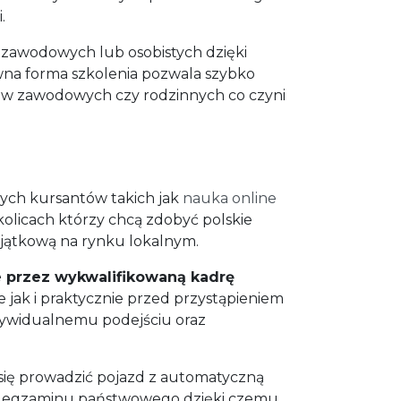
.
 zawodowych lub osobistych dzięki
ywna forma szkolenia pozwala szybko
ków zawodowych czy rodzinnych co czyni
ych kursantów takich jak
nauka online
olicach którzy chcą zdobyć polskie
wyjątkową na rynku lokalnym.
 przez wykwalifikowaną kadrę
 jak i praktycznie przed przystąpieniem
dywidualnemu podejściu oraz
 się prowadzić pojazd z automatyczną
zas egzaminu państwowego dzięki czemu