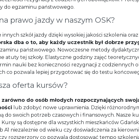
ny do egzaminu państwowego.
 na prawo jazdy w naszym OSK?
 innych szkół jazdy dzięki wysokiej jakości szkolenia o
orska dba o to, aby każdy uczestnik był dobrze prz
gzaminu państwowego. Nowoczesne metody dydaktyczn
e atuty tej szkoły. Elastyczne godziny zajęć teoretycz
ermin nauki bez konieczności rezygnacji z codziennych 
ch co pozwala lepiej przygotować się do testu końcowe
sza oferta kursów?
t
zarówno do osób młodych rozpoczynających swoją 
ności
lub zdobyć nowe uprawnienia. Dzięki różnorodny
 do swoich potrzeb czasowych i finansowych. Nasze kurs
i. Kursy są dostępne dla wszystkich mieszkańców Gdańsk
ub A1 niezależnie od wieku czy doświadczenia za kierown
 czy rozszerzony co pozwala dostosować tempo szkolen