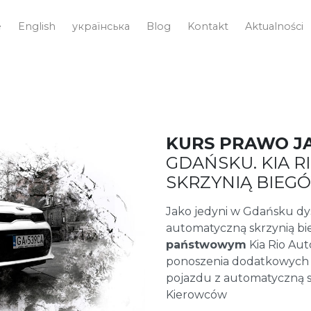
e
English
українська
Blog
Kontakt
Aktualności
KURS PRAWO J
GDAŃSKU. KIA 
SKRZYNIĄ BIEG
Jako jedyni w Gdańsku 
automatyczną skrzynią b
państwowym
Kia Rio Aut
ponoszenia dodatkowych
pojazdu z automatyczną s
Kierowców