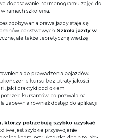
łatwe dopasowanie harmonogramu zajęć do
w ramach szkolenia.
s zdobywania prawa jazdy staje się
egzaminów państwowych.
Szkoła jazdy w
tyczne, ale także teoretyczną wiedzę
rawnienia do prowadzenia pojazdów.
kończenie kursu bez utraty jakości
, jak i praktyki pod okiem
 potrzeb kursantów, co pozwala na
a zapewnia również dostęp do aplikacji
 którzy potrzebują szybko uzyskać
ożliwe jest szybkie przyswojenie
nalna kadra instruktorska dba o to, aby