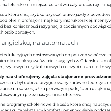
 lekarskie na miejscu co ułatwia cały proces rejestracji
 osób które chcą szybko uzyskać prawo jazdy z powodów
od okiem profesjonalnej kadry instruktorskiej. Intens
ści bez konieczności rezygnacji z codziennych obowiąz
ch osób dorosłych.
o angielsku, na automatach
ości edukacyjnych dostosowanych do potrzeb współczesn
skim dla obcokrajowców mieszkających w Gdańsku lub ok
rier językowych czy kulturowych co czyni naszą ofertę 
y nauki oferujemy zajęcia stacjonarne prowadzone
czestnik był dobrze przygotowany zarówno teoretycznie
anse na sukces już za pierwszym podejściem dzięki in
osowanym przez naszych instruktorów.
yczne programy szkoleniowe dla osób które chcą nauczyć
 w Gdańsku zwiększającą komfort i pewność siebie podc