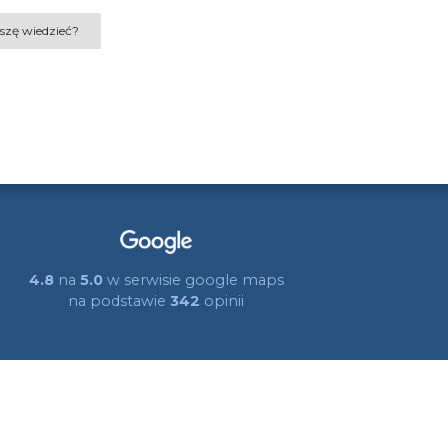
szę wiedzieć?
4.8
na
5.0
w serwisie google maps
na podstawie
342
opinii