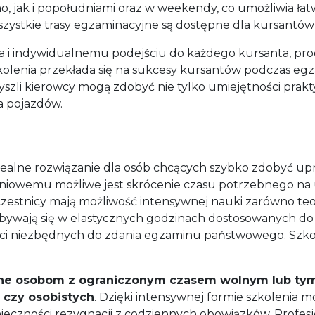
no, jak i popołudniami oraz w weekendy, co umożliwia 
ystkie trasy egzaminacyjne są dostępne dla kursantów 
 indywidualnemu podejściu do każdego kursanta, proce
zkolenia przekłada się na sukcesy kursantów podczas 
zyszli kierowcy mogą zdobyć nie tylko umiejętności prak
 pojazdów.
dealne rozwiązanie dla osób chcących szybko zdobyć up
iowemu możliwe jest skrócenie czasu potrzebnego na u
stnicy mają możliwość intensywnej nauki zarówno teorii
dbywają się w elastycznych godzinach dostosowanych do
ści niezbędnych do zdania egzaminu państwowego. Szkoł
ne osobom z ograniczonym czasem wolnym lub tym,
czy osobistych
. Dzięki intensywnej formie szkolenia m
ieczności rezygnacji z codziennych obowiązków. Profesjo