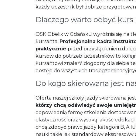
każdy uczestnik był dobrze przygotowa
Dlaczego warto odbyć kurs
OSK Obelix w Gdańsku wyróżnia się na tle
kursanta.
Profesjonalna kadra instrukt
praktycznie
przed przystąpieniem do e
kursów do potrzeb uczestników to kolejn
kursantowi znaleźć dogodny dla siebie t
dostęp do wszystkich tras egzaminacyjny
Do kogo skierowana jest na
Oferta naszej szkoły jazdy skierowana jes
którzy chcą odświeżyć swoje umiejęt
odpowiednią formę szkolenia dostosowaną
elastyczność oraz wysoką jakość edukacj
chcą zdobyć prawo jazdy kategorii B, A l
nauki takie jak standardowy ekspresowy