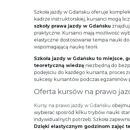
Szkoła jazdy w Gdańsku oferuje kompleks
kadrze instruktorskiej, kursanci mogą l
szkoły prawa jazdy w Gdańsku
znajduj
praktyczne. Kursanci mają możliwość w
elastyczne dostosowanie tempa nauki do w
wspomagającą naukę teorii.
Szkoła jazdy w Gdańsku to miejsce, g
teoretyczną wiedzę
niezbędną do bezp
podejściu do każdego kursanta, proces zd
sukcesy kursantów podczas egzaminów 
Oferta kursów na prawo jaz
Kursy na prawo jazdy w Gdańsku
obejmuj
wybierać spośród kilku trybów nauki: s
indywidualnych potrzeb. Szkoła zapewnia 
Dzięki elastycznym godzinom zajęć te