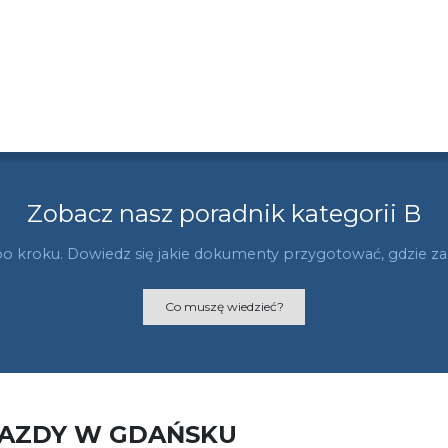
Zobacz nasz poradnik kategorii B
po kroku. Dowiedz się jakie dokumenty przygotować, gdzie zani
Co muszę wiedzieć?
JAZDY W GDAŃSKU