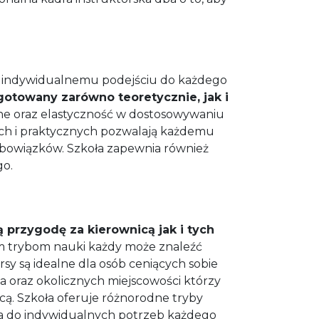
raz indywidualnemu podejściu do każdego
ygotowany zarówno teoretycznie, jak i
e oraz elastyczność w dostosowywaniu
nych i praktycznych pozwalają każdemu
obowiązków. Szkoła zapewnia również
go.
przygodę za kierownicą jak i tych
m trybom nauki każdy może znaleźć
y są idealne dla osób ceniących sobie
a oraz okolicznych miejscowości którzy
icą. Szkoła oferuje różnorodne tryby
ia do indywidualnych potrzeb każdego