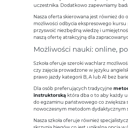
uczestnika. Dodatkowo zapewniamy badania
Nasza oferta skierowana jest również do
możliwości odbycia ekspresowego kursu p
przyswoić niezbędną wiedzę i umiejętno
naszą ofertę atrakcyjną dla zapracowany
Możliwości nauki: online, p
Szkoła oferuje szeroki wachlarz możliw
czy zajęcia prowadzone w języku angiel
prawo jazdy kategorii B, A lub A1 bez ba
Dla osób preferujących tradycyjne
metod
instruktorską
która dba o to aby każdy u
do egzaminu państwowego co zwiększa sz
nowoczesnym metodom dydaktycznym st
Nasza szkoła oferuje również specjalist
skrzynią biegów co jest unikalną opcją