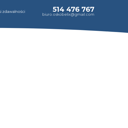
514 476 767
i zdawalności
biuro.oskobelix@gmail.com