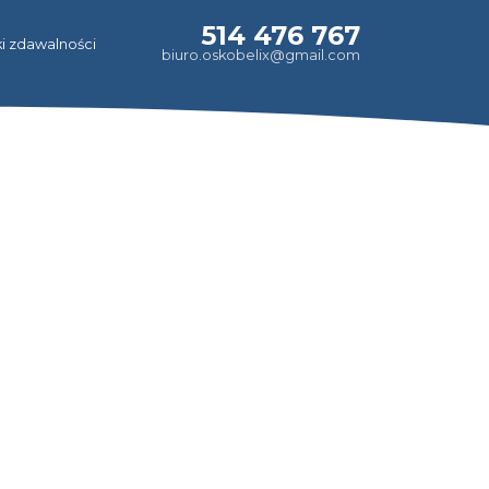
514 476 767
i zdawalności
biuro.oskobelix@gmail.com