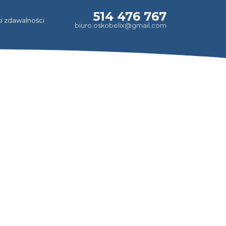
514 476 767
i zdawalności
biuro.oskobelix@gmail.com