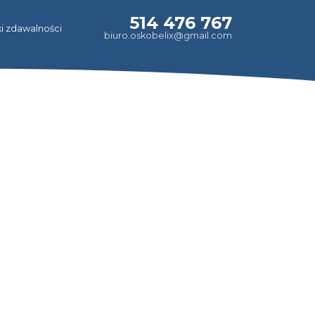
514 476 767
i zdawalności
biuro.oskobelix@gmail.com