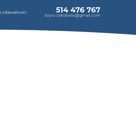
514 476 767
i zdawalności
biuro.oskobelix@gmail.com