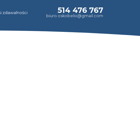
514 476 767
i zdawalności
biuro.oskobelix@gmail.com